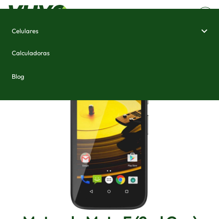
Celulares
Home
/
Celulares e Smartphones
/
Motorola Moto E (2nd Gen)
Calculadoras
Blog