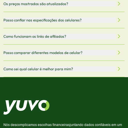
Nossa plataforma permite que você busque e compare
Os preços mostrados são atualizados?
celulares de diferentes marcas e modelos. Você pode
filtrar por preço, características técnicas como
Sim, os preços são atualizados regularmente através de
Posso confiar nas especificações dos celulares?
armazenamento, memória RAM, bateria e conectividade
nossa integração com parceiros. No entanto,
5G.
recomendamos sempre verificar o preço final no site do
Todas as especificações técnicas são obtidas de fontes
Como funcionam os links de afiliados?
vendedor antes de finalizar sua compra.
oficiais dos fabricantes e verificadas pela nossa equipe.
Mantemos nosso banco de dados atualizado com as
Quando você clica em "Onde Comprar", pode ser
Posso comparar diferentes modelos de celular?
informações mais recentes de cada modelo.
redirecionado para lojas parceiras. Ao fazer uma compra
através desses links, podemos receber uma pequena
Sim! Você pode selecionar até 3 celulares para comparar
Como sei qual celular é melhor para mim?
comissão sem custo adicional para você.
lado a lado suas especificações, preços e características.
Use nossa ferramenta de comparação para tomar a melhor
Considere seu uso diário: se você tira muitas fotos,
decisão de compra.
priorize a qualidade da câmera; se usa muitos apps, foque
em memória RAM e armazenamento; para jogos,
processador e bateria são essenciais. Use nossos filtros
para encontrar o celular ideal.
Nós descomplicamos escolhas financeiras
juntando dados confiáveis em um