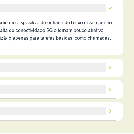
como um dispositivo de entrada de baixo desempenho.
alta de conectividade 5G o tornam pouco atrativo
lizá-lo apenas para tarefas básicas, como chamadas,
oável e a confiabilidade da Motorola, as limitações
sadas o tornam menos competitivo em comparação
ma experiência de uso mais satisfatória, mesmo em
madas, mensagens e uso esporádico da internet. É
lidade. Pode ser uma opção para quem procura um
os.
tarefa ou para quem utiliza a câmera com