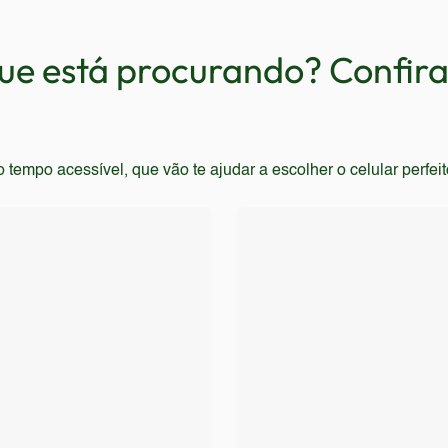
enamento interno, tela com alta taxa de atualização, conecti
issionais, estudantes e usuários que necessitam de um smartph
e está procurando? Confira 
empo acessível, que vão te ajudar a escolher o celular perfei