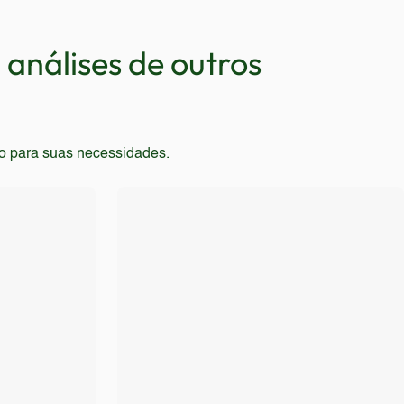
vidade 5G ou recursos avançados também devem
one para uso intensivo devem evitar este modelo.
análises de outros
to para suas necessidades.