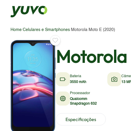
Home
/
Celulares e Smartphones
/
Motorola Moto E (2020)
Motorola
Bateria
Câme
3550 mAh
13 MP
Processador
Qualcomm
Snapdragon 632
Especificações