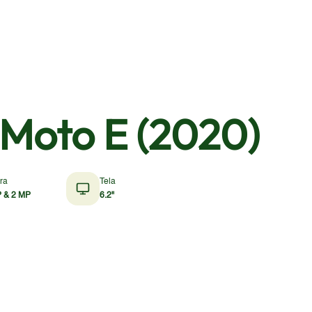
 Moto E (2020)
ra
Tela
 & 2 MP
6.2"