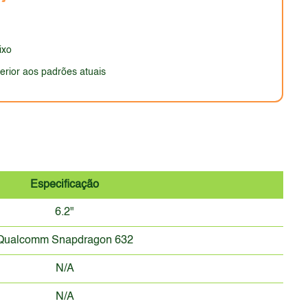
randes destaques, com foco na praticidade e no custo-
ixo
erior aos padrões atuais
Especificação
6.2"
Qualcomm Snapdragon 632
N/A
N/A