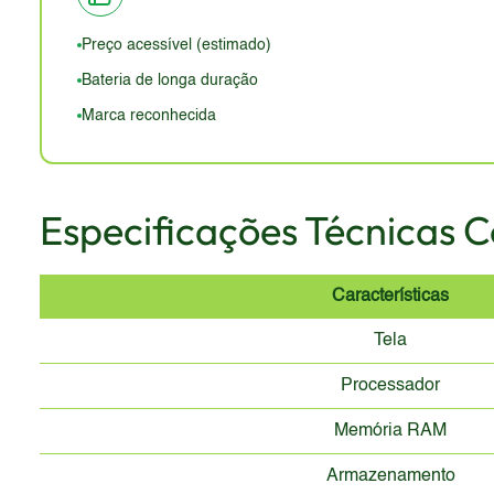
especialmente considerando a ausência de proteção Gori
benefício. A ausência de certificação IP para resistên
Preço acessível (estimado)
Bateria de longa duração
Marca reconhecida
Especificações Técnicas 
Características
Tela
Processador
Memória RAM
Armazenamento