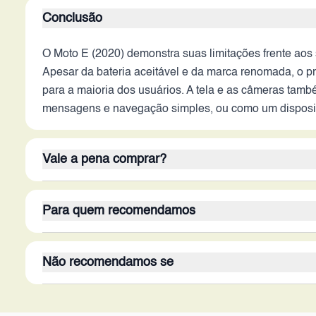
Conclusão
O Moto E (2020) demonstra suas limitações frente ao
Apesar da bateria aceitável e da marca renomada, o p
para a maioria dos usuários. A tela e as câmeras tam
mensagens e navegação simples, ou como um disposit
Vale a pena comprar?
Em 2026, o Moto E (2020) não se mostra como uma opção
Para quem recomendamos
em desempenho, armazenamento, tela e câmera supera
com smartphones mais recentes e acessíveis. O inves
Este dispositivo é indicado para usuários com neces
se tratando de um modelo de entrada.
Não recomendamos se
ideal para idosos, crianças ou pessoas que não preci
segundo aparelho ou um smartphone de baixo custo, de
O Moto E (2020) não é recomendado para usuários que