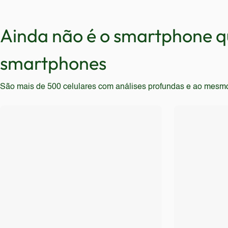
frequência. Usuários que necessitam de grande armaz
procurar alternativas mais recentes e completas. Prof
Ainda não é o smartphone qu
smartphones
São mais de 500 celulares com análises profundas e ao mesmo t