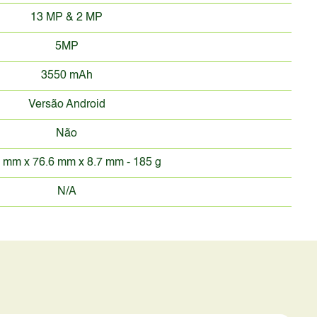
13 MP & 2 MP
5MP
3550 mAh
Versão Android
Não
 mm x 76.6 mm x 8.7 mm - 185 g
N/A