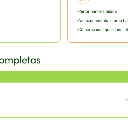
lla Glass ou similar na tela. O visual geral é discreto, sem g
cia à água e poeira é uma desvantagem.
Performance limitada
Armazenamento interno ba
Câmeras com qualidade inf
Completas