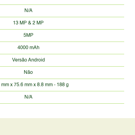
N/A
13 MP & 2 MP
5MP
4000 mAh
Versão Android
Não
 mm x 75.6 mm x 8.8 mm - 188 g
N/A