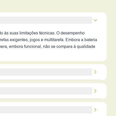
ido às suas limitações técnicas. O desempenho
efas exigentes, jogos e multitarefa. Embora a bateria
mera, embora funcional, não se compara à qualidade
ca um smartphone extremamente básico, para tarefas
 durabilidade, e o design simples e funcional. No
usuários. Em 2026, existem opções muito superiores
celular simples e barato para tarefas básicas, sem
busca um celular secundário, para uso em situações