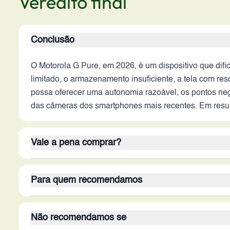
Veredito final
Conclusão
O Motorola G Pure, em 2026, é um dispositivo que difi
limitado, o armazenamento insuficiente, a tela com res
possa oferecer uma autonomia razoável, os pontos neg
das câmeras dos smartphones mais recentes. Em resum
Vale a pena comprar?
A resposta sobre valer a pena dependerá das necessi
Para quem recomendamos
simples como chamadas, mensagens e navegação web lim
entanto, as limitações em desempenho, tela, câmera e
O Motorola G Pure é recomendado para um público muit
no mercado, mesmo na categoria de entrada, que ofer
Não recomendamos se
se importar com desempenho, tela de alta qualidade 