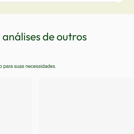
ser interessante para quem busca um celular com boa
bons recursos ou conectividade 5G. Também não é
e buscam uma experiência de uso fluida e responsiva,
mo, este dispositivo não atende às necessidades de
análises de outros
to para suas necessidades.