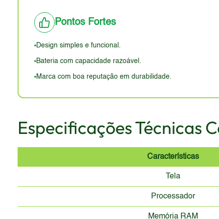
dimensões e o peso impede uma avaliação precisa.
em comparação com os smartphones mais recentes, que 
Pontos Fortes
A durabilidade pode ser um ponto positivo da Motorola,
provavelmente será simples, sem os elementos de des
Design simples e funcional.
desatualizado em comparação com os modelos mais r
Bateria com capacidade razoável.
Marca com boa reputação em durabilidade.
Especificações Técnicas 
Características
Tela
Processador
Memória RAM