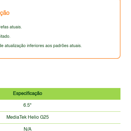
play mais avançadas e altas taxas de atualização.
nção
ícil avaliar sua resistência. A aparência geral
s atuais. O design do G Pure pode parecer
efas atuais.
itado.
e atualização inferiores aos padrões atuais.
Especificação
6.5"
MediaTek Helio G25
N/A