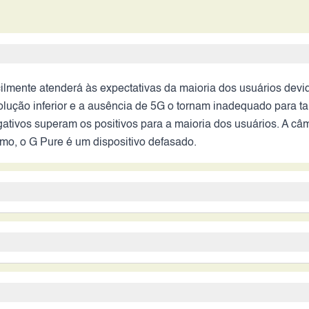
cilmente atenderá às expectativas da maioria dos usuários dev
olução inferior e a ausência de 5G o tornam inadequado para tar
ativos superam os positivos para a maioria dos usuários. A câ
o, o G Pure é um dispositivo defasado.
dades do usuário. O G Pure pode ser uma opção para quem bus
itada. Os pontos fortes são a marca Motorola, conhecida pela
 conectividade 5G o tornam pouco atrativo para a maioria dos 
o específico: idosos, crianças ou pessoas que precisam de um 
ecem melhor desempenho, tela, câmera e conectividade.
ou recursos avançados. Também pode ser uma opção para quem 