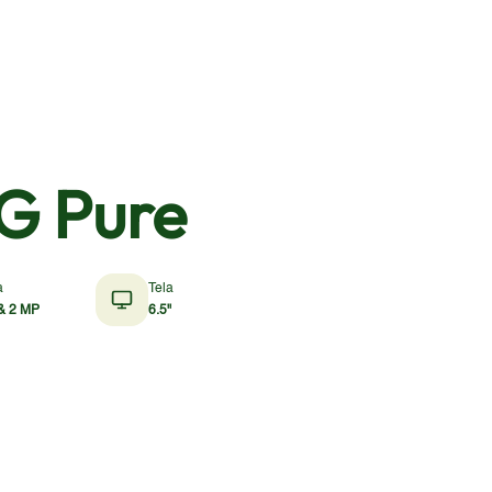
G Pure
a
Tela
& 2 MP
6.5"