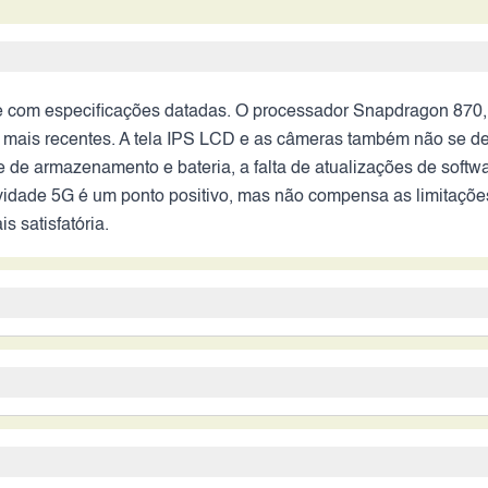
 com especificações datadas. O processador Snapdragon 870,
s recentes. A tela IPS LCD e as câmeras também não se des
 de armazenamento e bateria, a falta de atualizações de softw
ividade 5G é um ponto positivo, mas não compensa as limitaçõ
 satisfatória.
ção para a maioria dos usuários. Apesar da boa capacidade de
ho, tela e câmeras. O processador, a tela IPS LCD e as câmer
mbém pode estar defasado. A marca Motorola é renomada, mas a
a um público muito específico: usuários que já o possuem e b
quem busca um smartphone com bom desempenho e recursos atua
de aplicativos simples. Também pode ser interessante para qu