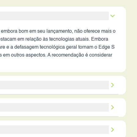
 embora bom em seu lançamento, não oferece mais o
tacam em relação às tecnologias atuais. Embora
are e a defasagem tecnológica geral tornam o Edge S
es em outros aspectos. A recomendação é considerar
 armazenamento e bateria, os pontos fortes do
as não se comparam aos padrões atuais. O design,
 falta de atualizações de software é um ponto
uscam um dispositivo secundário para tarefas
is.
em busca um celular com boa capacidade de