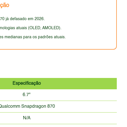
nção
ntes em termos de materiais e acabamento.
70 já defasado em 2026.
ecnologias atuais (OLED, AMOLED).
s medianas para os padrões atuais.
Especificação
6.7"
Qualcomm Snapdragon 870
N/A