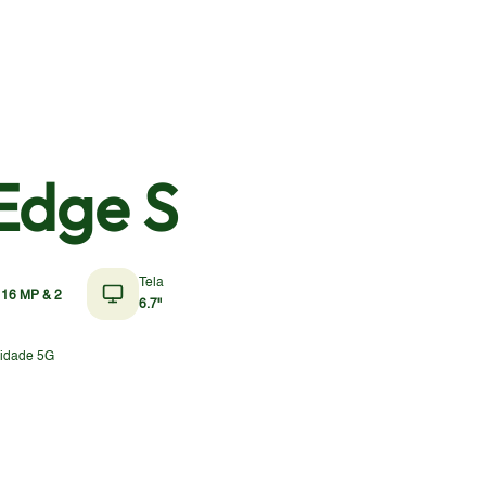
Edge S
Tela
 16 MP & 2
6.7"
vidade 5G