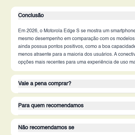
Conclusão
Em 2026, o Motorola Edge S se mostra um smartphone
mesmo desempenho em comparação com os modelos mai
ainda possua pontos positivos, como a boa capacidade
menos atraente para a maioria dos usuários. A conect
opções mais recentes para uma experiência de uso mais
Vale a pena comprar?
Em 2026, o Motorola Edge S não se mostra uma boa op
Para quem recomendamos
aparelho são ofuscados pelas limitações em desempen
embora possivelmente atraente em seu lançamento, ta
O Motorola Edge S, em 2026, pode ser recomendado par
negativo. Portanto, o Edge S não vale a pena para 
Não recomendamos se
básicas, como navegação na internet, ligações e uso 