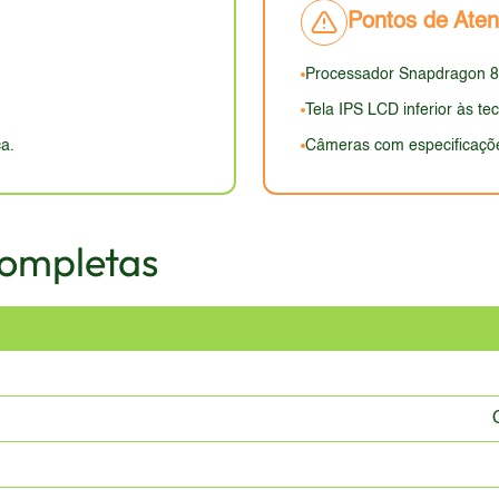
Pontos de Ate
nte se mostra defasado em relação aos smartphones mais rece
Processador Snapdragon 8
Tela IPS LCD inferior às t
a.
Câmeras com especificaçõe
Completas