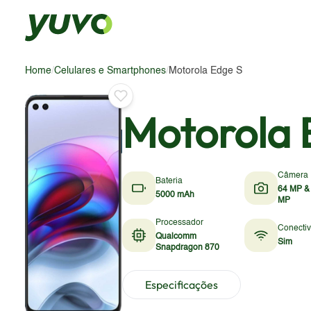
Home
/
Celulares e Smartphones
/
Motorola Edge S
Motorola 
Câmera
Bateria
64 MP &
5000 mAh
MP
Processador
Conecti
Qualcomm
Sim
Snapdragon 870
Especificações