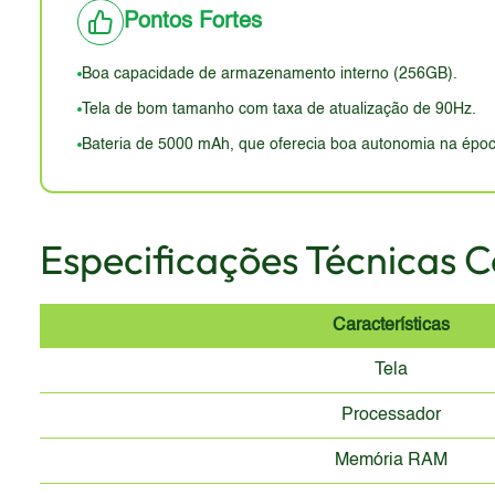
proteção da tela.
brilho.
Pontos Fortes
Em resumo, o design do Edge S, em 2026, provavelme
Boa capacidade de armazenamento interno (256GB).
Tela de bom tamanho com taxa de atualização de 90Hz.
Bateria de 5000 mAh, que oferecia boa autonomia na époc
Especificações Técnicas 
Características
Tela
Processador
Memória RAM