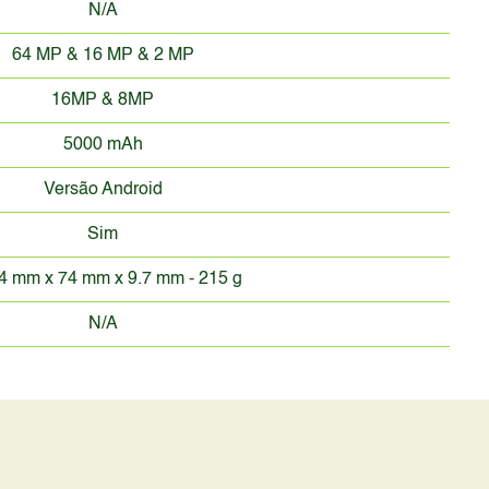
N/A
64 MP & 16 MP & 2 MP
16MP & 8MP
5000 mAh
Versão Android
Sim
4 mm x 74 mm x 9.7 mm - 215 g
N/A