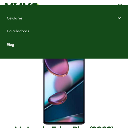
Celulares
Home
/
Celulares e Smartphones
/
Motorola Edge Plus (2022)
Calculadoras
Blog