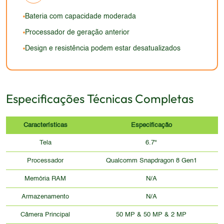
proteção da tela também é um fator importante a ser
ausência de recursos como taxa de atualização
do dia.
desvantagem.
considerado. Em comparação com os smartphones
adaptável pode também ser uma desvantagem.
Bateria com capacidade moderada
atuais, o design e a construção do Motorola Edge
Processador de geração anterior
Plus (2022) podem não ser tão modernos e
Design e resistência podem estar desatualizados
resistentes.
Especificações Técnicas Completas
Características
Especificação
Tela
6.7"
Processador
Qualcomm Snapdragon 8 Gen1
Memória RAM
N/A
Armazenamento
N/A
Câmera Principal
50 MP & 50 MP & 2 MP