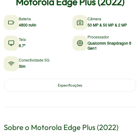
Motorola Edge Plus (2022)
Bateria
Câmera
4800 mAh
50 MP & 50 MP & 2 MP
Processador
Tela
Qualcomm Snapdragon 8
6.7"
Gen1
Conectividade 5G
Sim
Especificações
Sobre o
Motorola
Edge Plus (2022)