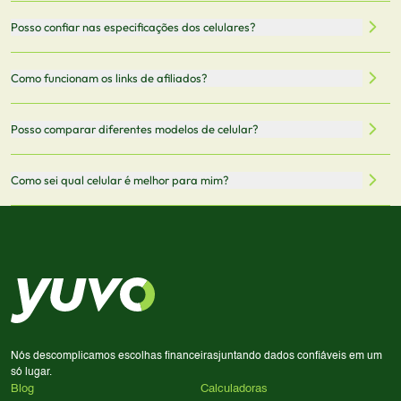
filtrar por preço, características técnicas como
Sim, os preços são atualizados regularmente através de
Posso confiar nas especificações dos celulares?
armazenamento, memória RAM, bateria e conectividade
nossa integração com parceiros. No entanto,
5G.
recomendamos sempre verificar o preço final no site do
Todas as especificações técnicas são obtidas de fontes
Como funcionam os links de afiliados?
vendedor antes de finalizar sua compra.
oficiais dos fabricantes e verificadas pela nossa equipe.
Mantemos nosso banco de dados atualizado com as
Quando você clica em "Onde Comprar", pode ser
Posso comparar diferentes modelos de celular?
informações mais recentes de cada modelo.
redirecionado para lojas parceiras. Ao fazer uma compra
através desses links, podemos receber uma pequena
Sim! Você pode selecionar até 3 celulares para comparar
Como sei qual celular é melhor para mim?
comissão sem custo adicional para você.
lado a lado suas especificações, preços e características.
Use nossa ferramenta de comparação para tomar a melhor
Considere seu uso diário: se você tira muitas fotos,
decisão de compra.
priorize a qualidade da câmera; se usa muitos apps, foque
em memória RAM e armazenamento; para jogos,
processador e bateria são essenciais. Use nossos filtros
para encontrar o celular ideal.
Nós descomplicamos escolhas financeiras
juntando dados confiáveis em um
só lugar.
Blog
Calculadoras