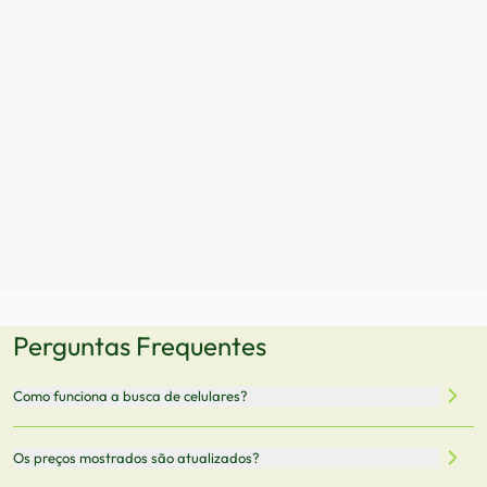
Perguntas Frequentes
Como funciona a busca de celulares?
Nossa plataforma permite que você busque e compare
Os preços mostrados são atualizados?
celulares de diferentes marcas e modelos. Você pode