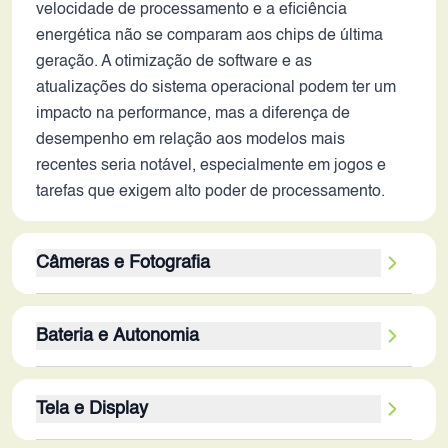
velocidade de processamento e a eficiência
energética não se comparam aos chips de última
geração. A otimização de software e as
atualizações do sistema operacional podem ter um
impacto na performance, mas a diferença de
desempenho em relação aos modelos mais
recentes seria notável, especialmente em jogos e
tarefas que exigem alto poder de processamento.
Câmeras e Fotografia
A câmera traseira tripla, com sensores de 50MP e
Bateria e Autonomia
50MP, combinada com a câmera frontal de 60MP,
prometia fotos e vídeos de alta qualidade em 2022.
A bateria de 4800 mAh era considerada uma
O estabilizador óptico de imagem (OIS) era um
Tela e Display
capacidade razoável em 2022, mas em 2026, a
recurso importante para fotos e vídeos mais nítidos
autonomia pode ser limitada. O processador
em condições de pouca luz. A ausência de