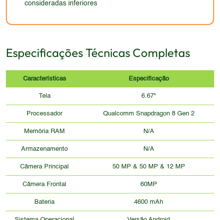
design.
consideradas inferiores
Especificações Técnicas Completas
Características
Especificação
Tela
6.67"
Processador
Qualcomm Snapdragon 8 Gen 2
Memória RAM
N/A
Armazenamento
N/A
Câmera Principal
50 MP & 50 MP & 12 MP
Câmera Frontal
60MP
Bateria
4600 mAh
Sistema Operacional
Versão Android