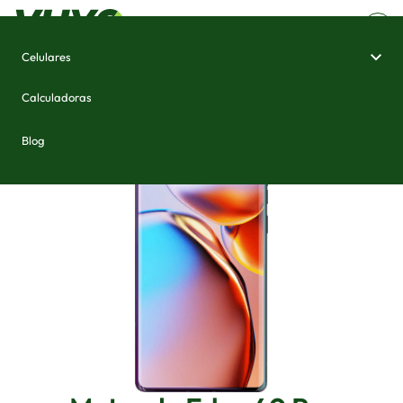
Celulares
Home
/
Celulares e Smartphones
/
Motorola Edge 40 Pro
Calculadoras
Blog