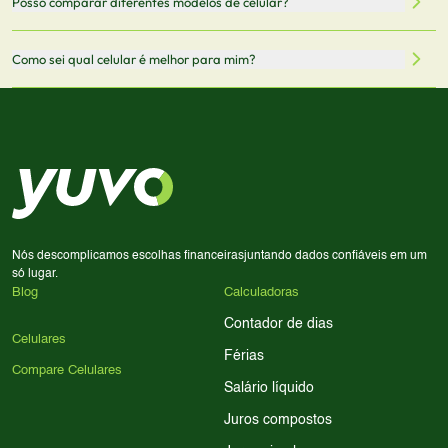
Posso comparar diferentes modelos de celular?
informações mais recentes de cada modelo.
redirecionado para lojas parceiras. Ao fazer uma compra
através desses links, podemos receber uma pequena
Sim! Você pode selecionar até 3 celulares para comparar
Como sei qual celular é melhor para mim?
comissão sem custo adicional para você.
lado a lado suas especificações, preços e características.
Use nossa ferramenta de comparação para tomar a melhor
Considere seu uso diário: se você tira muitas fotos,
decisão de compra.
priorize a qualidade da câmera; se usa muitos apps, foque
em memória RAM e armazenamento; para jogos,
processador e bateria são essenciais. Use nossos filtros
para encontrar o celular ideal.
Nós descomplicamos escolhas financeiras
juntando dados confiáveis em um
só lugar.
Blog
Calculadoras
Contador de dias
Celulares
Férias
Compare Celulares
Salário líquido
Juros compostos