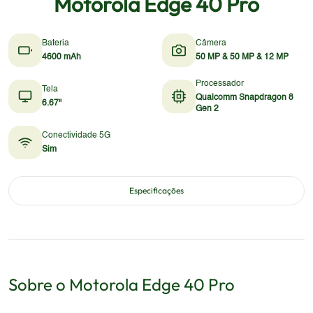
Motorola Edge 40 Pro
Bateria
Câmera
4600 mAh
50 MP & 50 MP & 12 MP
Processador
Tela
Qualcomm Snapdragon 8
6.67"
Gen 2
Conectividade 5G
Sim
Especificações
Sobre o
Motorola
Edge 40 Pro