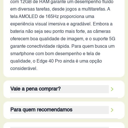
com 12GB de RAM garante um desempenho fluído
em diversas tarefas, desde jogos a multitarefas. A
tela AMOLED de 165Hz proporciona uma
experiência visual imersiva e agradável. Embora a
bateria não seja seu ponto mais forte, as câmeras
oferecem boa qualidade de imagem, e o suporte 5G
garante conectividade rápida. Para quem busca um
smartphone com bom desempenho e tela de
qualidade, o Edge 40 Pro ainda é uma opção
considerável.
Vale a pena comprar?
O Edge 40 Pro, em 2026, ainda vale a pena para
Para quem recomendamos
um público específico. Seus pontos fortes residem
na performance, graças ao processador
O Motorola Edge 40 Pro em 2026 é recomendado
Snapdragon 8 Gen 2 e aos 12GB de RAM, e na tela