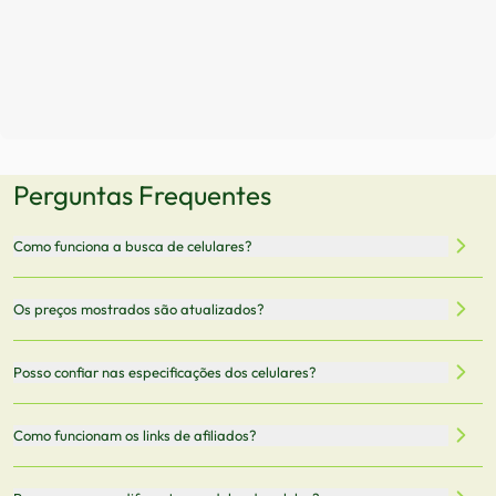
Perguntas Frequentes
Como funciona a busca de celulares?
Nossa plataforma permite que você busque e compare
Os preços mostrados são atualizados?
celulares de diferentes marcas e modelos. Você pode
filtrar por preço, características técnicas como
Sim, os preços são atualizados regularmente através de
Posso confiar nas especificações dos celulares?
armazenamento, memória RAM, bateria e conectividade
nossa integração com parceiros. No entanto,
5G.
recomendamos sempre verificar o preço final no site do
Todas as especificações técnicas são obtidas de fontes
Como funcionam os links de afiliados?
vendedor antes de finalizar sua compra.
oficiais dos fabricantes e verificadas pela nossa equipe.
Mantemos nosso banco de dados atualizado com as
Quando você clica em "Onde Comprar", pode ser