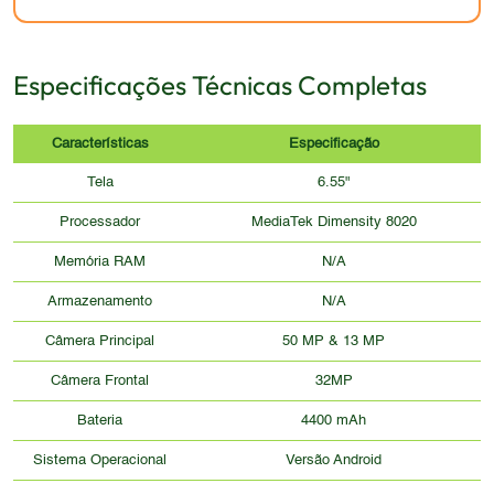
Especificações Técnicas Completas
Características
Especificação
Tela
6.55"
Processador
MediaTek Dimensity 8020
Memória RAM
N/A
Armazenamento
N/A
Câmera Principal
50 MP & 13 MP
Câmera Frontal
32MP
Bateria
4400 mAh
Sistema Operacional
Versão Android