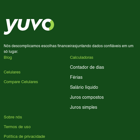
decisão de compra.
priorize a qualidade da câmera; se usa muitos apps, foque
em memória RAM e armazenamento; para jogos,
processador e bateria são essenciais. Use nossos filtros
para encontrar o celular ideal.
Nós descomplicamos escolhas financeiras
juntando dados confiáveis em um
só lugar.
Blog
Calculadoras
Contador de dias
Celulares
Férias
Compare Celulares
Salário líquido
Juros compostos
Juros simples
Sobre nós
Termos de uso
Política de privacidade