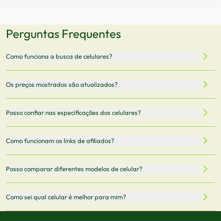
Perguntas Frequentes
Como funciona a busca de celulares?
Nossa plataforma permite que você busque e compare
Os preços mostrados são atualizados?
celulares de diferentes marcas e modelos. Você pode
filtrar por preço, características técnicas como
Sim, os preços são atualizados regularmente através de
Posso confiar nas especificações dos celulares?
armazenamento, memória RAM, bateria e conectividade
nossa integração com parceiros. No entanto,
5G.
recomendamos sempre verificar o preço final no site do
Todas as especificações técnicas são obtidas de fontes
Como funcionam os links de afiliados?
vendedor antes de finalizar sua compra.
oficiais dos fabricantes e verificadas pela nossa equipe.
Mantemos nosso banco de dados atualizado com as
Quando você clica em "Onde Comprar", pode ser
Posso comparar diferentes modelos de celular?
informações mais recentes de cada modelo.
redirecionado para lojas parceiras. Ao fazer uma compra
através desses links, podemos receber uma pequena
Sim! Você pode selecionar até 3 celulares para comparar
Como sei qual celular é melhor para mim?
comissão sem custo adicional para você.
lado a lado suas especificações, preços e características.
Use nossa ferramenta de comparação para tomar a melhor
Considere seu uso diário: se você tira muitas fotos,