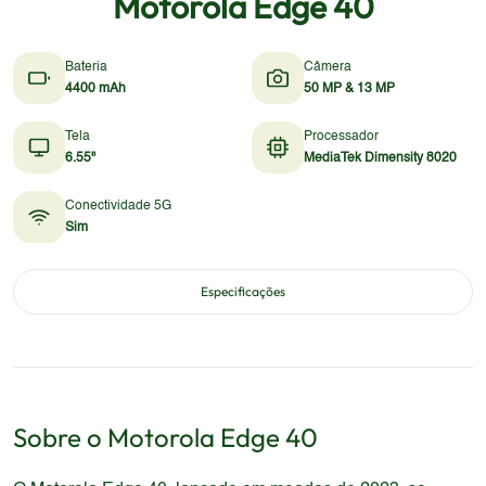
Motorola Edge 40
Bateria
Câmera
4400 mAh
50 MP & 13 MP
Tela
Processador
6.55"
MediaTek Dimensity 8020
Conectividade 5G
Sim
Especificações
Sobre o
Motorola
Edge 40