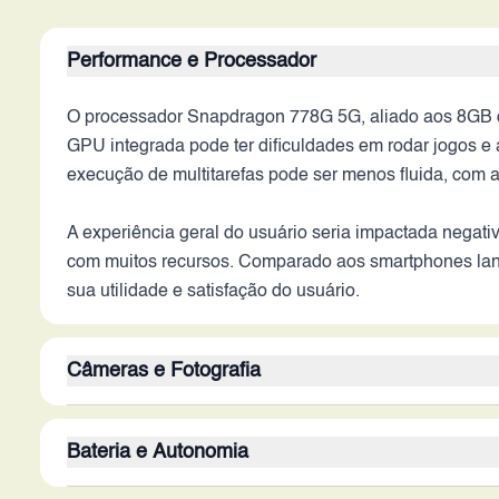
Performance e Processador
O processador Snapdragon 778G 5G, aliado aos 8GB 
GPU integrada pode ter dificuldades em rodar jogos e
execução de multitarefas pode ser menos fluida, com at
A experiência geral do usuário seria impactada nega
com muitos recursos. Comparado aos smartphones lan
sua utilidade e satisfação do usuário.
Câmeras e Fotografia
A câmera traseira de 108MP do Edge 20 poderia gerar
Bateria e Autonomia
tecnologias de câmera encontradas em 2026. A falta d
de inteligência artificial, limitaria a versatilidade e a q