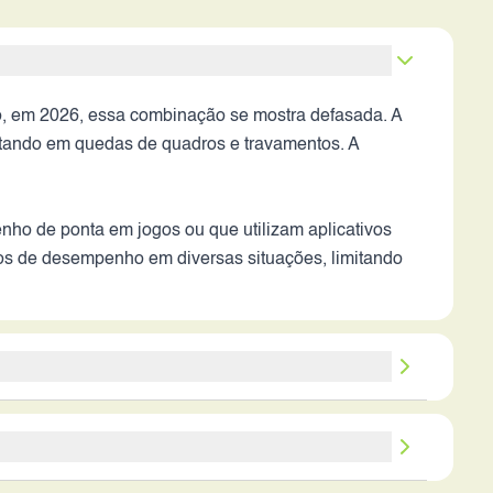
 em 2026, essa combinação se mostra defasada. A
ultando em quedas de quadros e travamentos. A
ho de ponta em jogos ou que utilizam aplicativos
s de desempenho em diversas situações, limitando
árias, porém, provavelmente não se comparariam às
rados, estabilização de vídeo superior e recursos