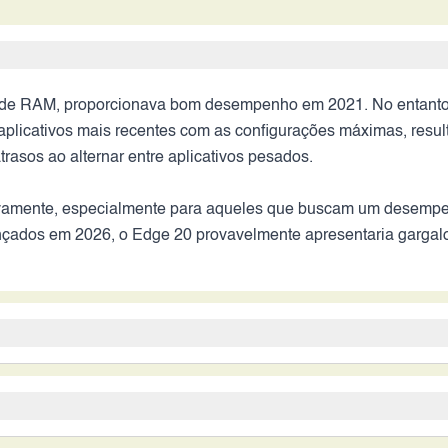
de RAM, proporcionava bom desempenho em 2021. No entanto,
 aplicativos mais recentes com as configurações máximas, res
rasos ao alternar entre aplicativos pesados.
tivamente, especialmente para aqueles que buscam um desempen
çados em 2026, o Edge 20 provavelmente apresentaria gargalo
 fotos com boa nitidez e detalhes em 2021. As câmeras secund
e recursos avançados de software, como modos de retrato aprimo
ualidade das fotos e vídeos.