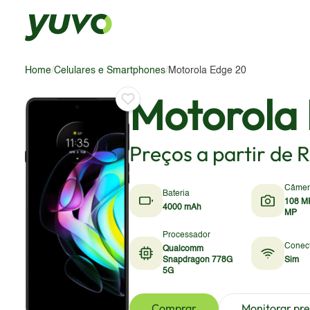
Home
/
Celulares e Smartphones
/
Motorola Edge 20
Motorola
Preços a partir de
R
Câme
Bateria
108 M
4000 mAh
MP
Processador
Conec
Qualcomm
Snapdragon 778G
Sim
5G
Comprar
Monitorar pr