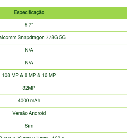
Especificação
6.7"
alcomm Snapdragon 778G 5G
N/A
N/A
108 MP & 8 MP & 16 MP
32MP
4000 mAh
Versão Android
Sim