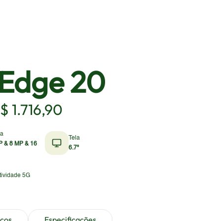
 Edge 20
$ 1.716,90
ra
Tela
P & 8 MP & 16
6.7"
tividade 5G
eços
Especificações