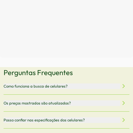
Perguntas Frequentes
Como funciona a busca de celulares?
Nossa plataforma permite que você busque e compare
Os preços mostrados são atualizados?
celulares de diferentes marcas e modelos. Você pode
filtrar por preço, características técnicas como
Sim, os preços são atualizados regularmente através de
Posso confiar nas especificações dos celulares?
armazenamento, memória RAM, bateria e conectividade
nossa integração com parceiros. No entanto,
5G.
recomendamos sempre verificar o preço final no site do