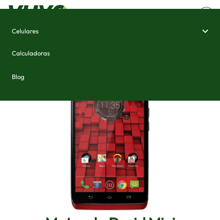
Celulares
Home
/
Celulares e Smartphones
/
Motorola Droid Mini
Calculadoras
Blog