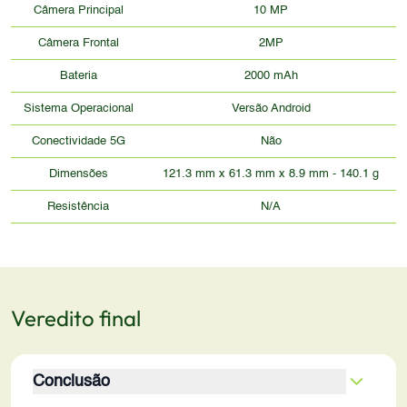
Câmera Principal
10 MP
Câmera Frontal
2MP
Bateria
2000 mAh
Sistema Operacional
Versão Android
Conectividade 5G
Não
Dimensões
121.3 mm x 61.3 mm x 8.9 mm - 140.1 g
Resistência
N/A
Veredito final
Conclusão