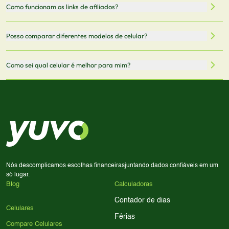
Todas as especificações técnicas são obtidas de fontes
Como funcionam os links de afiliados?
vendedor antes de finalizar sua compra.
oficiais dos fabricantes e verificadas pela nossa equipe.
Mantemos nosso banco de dados atualizado com as
Quando você clica em "Onde Comprar", pode ser
Posso comparar diferentes modelos de celular?
informações mais recentes de cada modelo.
redirecionado para lojas parceiras. Ao fazer uma compra
através desses links, podemos receber uma pequena
Sim! Você pode selecionar até 3 celulares para comparar
Como sei qual celular é melhor para mim?
comissão sem custo adicional para você.
lado a lado suas especificações, preços e características.
Use nossa ferramenta de comparação para tomar a melhor
Considere seu uso diário: se você tira muitas fotos,
decisão de compra.
priorize a qualidade da câmera; se usa muitos apps, foque
em memória RAM e armazenamento; para jogos,
processador e bateria são essenciais. Use nossos filtros
para encontrar o celular ideal.
Nós descomplicamos escolhas financeiras
juntando dados confiáveis em um
só lugar.
Blog
Calculadoras
Contador de dias
Celulares
Férias
Compare Celulares