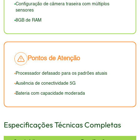
o uso com uma mão menos confortável. A
qualidade dos smartphones atuais, que oferecem
Configuração de câmera traseira com múltiplos
durabilidade também é desconhecida, dependendo
displays mais avançados.
sensores
dos materiais utilizados e da proteção oferecida. O
8GB de RAM
apelo visual dependerá do design específico, que
não está detalhado.
Pontos de Atenção
Processador defasado para os padrões atuais
Ausência de conectividade 5G
Bateria com capacidade moderada
Especificações Técnicas Completas