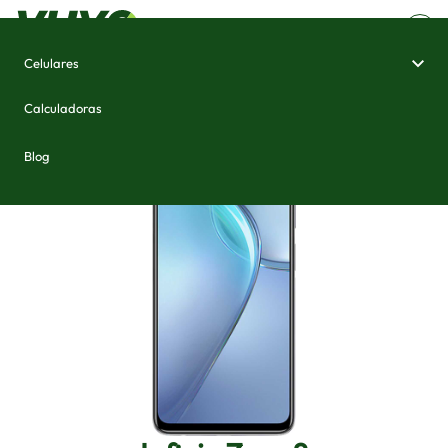
Celulares
Home
/
Celulares e Smartphones
/
Infinix Zero 8
Calculadoras
Blog