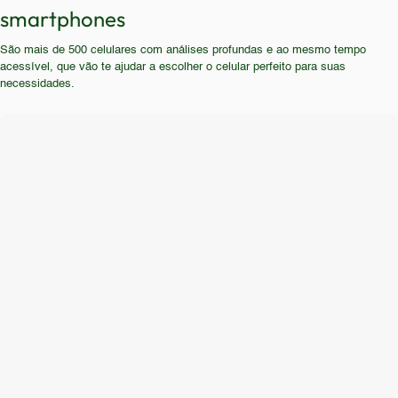
pesados, jogam games com gráficos avançados ou
smartphones
e redes sociais.
necessitam de um smartphone para uso
São mais de 500 celulares com análises profundas e ao mesmo tempo
profissional devem procurar alternativas mais
acessível, que vão te ajudar a escolher o celular perfeito para suas
modernas e com especificações superiores.
necessidades.