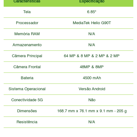
Características
Especificação
Tela
6.85"
Processador
MediaTek Helio G90T
Memória RAM
N/A
Armazenamento
N/A
Câmera Principal
64 MP & 8 MP & 2 MP & 2 MP
Câmera Frontal
48MP & 8MP
Bateria
4500 mAh
Sistema Operacional
Versão Android
Conectividade 5G
Não
Dimensões
168.7 mm x 76.1 mm x 9.1 mm - 205 g
Resistência
N/A