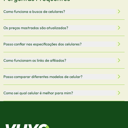
Como funciona a busca de celulares?
Nossa plataforma permite que você busque e compare
Os preços mostrados são atualizados?
celulares de diferentes marcas e modelos. Você pode
filtrar por preço, características técnicas como
Sim, os preços são atualizados regularmente através de
Posso confiar nas especificações dos celulares?
armazenamento, memória RAM, bateria e conectividade
nossa integração com parceiros. No entanto,
5G.
recomendamos sempre verificar o preço final no site do
Todas as especificações técnicas são obtidas de fontes
Como funcionam os links de afiliados?
vendedor antes de finalizar sua compra.
oficiais dos fabricantes e verificadas pela nossa equipe.
Mantemos nosso banco de dados atualizado com as
Quando você clica em "Onde Comprar", pode ser
Posso comparar diferentes modelos de celular?
informações mais recentes de cada modelo.
redirecionado para lojas parceiras. Ao fazer uma compra
através desses links, podemos receber uma pequena
Sim! Você pode selecionar até 3 celulares para comparar
Como sei qual celular é melhor para mim?
comissão sem custo adicional para você.
lado a lado suas especificações, preços e características.
Use nossa ferramenta de comparação para tomar a melhor
Considere seu uso diário: se você tira muitas fotos,
decisão de compra.
priorize a qualidade da câmera; se usa muitos apps, foque
em memória RAM e armazenamento; para jogos,
processador e bateria são essenciais. Use nossos filtros