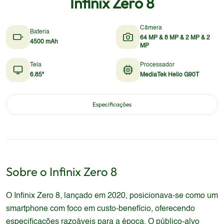
Infinix Zero 8
Câmera
Bateria
64 MP & 8 MP & 2 MP & 2
4500 mAh
MP
Tela
Processador
6.85"
MediaTek Helio G90T
Especificações
Sobre o
Infinix
Zero 8
O Infinix Zero 8, lançado em 2020, posicionava-se como um
smartphone com foco em custo-benefício, oferecendo
especificações razoáveis para a época. O público-alvo