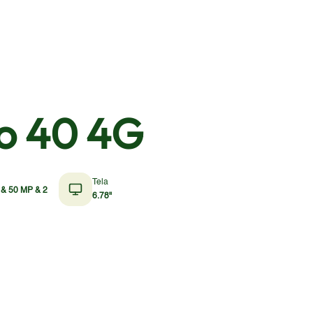
ro 40 4G
Tela
& 50 MP & 2
6.78"