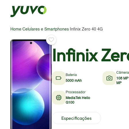
Home
/
Celulares e Smartphones
/
Infinix Zero 40 4G
Infinix Ze
Câmera
Bateria
108 MP 
5000 mAh
MP
Processador
MediaTek Helio
G100
Especificações