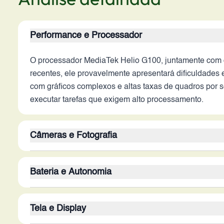
Performance e Processador
O processador MediaTek Helio G100, juntamente co
recentes, ele provavelmente apresentará dificuldades 
com gráficos complexos e altas taxas de quadros por se
executar tarefas que exigem alto processamento.
Câmeras e Fotografia
A câmera traseira tripla, com sensor principal de 108
Bateria e Autonomia
imagem (OIS) sugere a capacidade de capturar fotos 
processamento de imagem e os recursos adicionais, co
A bateria de 5000 mAh é uma capacidade razoável par
entregar boas selfies e vídeos, mas a qualidade depe
Tela e Display
sistema. Se o sistema operacional e o hardware forem 
tecnologia de carregamento é um ponto de atenção. C