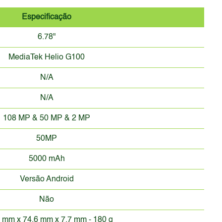
Especificação
6.78"
MediaTek Helio G100
N/A
N/A
108 MP & 50 MP & 2 MP
50MP
5000 mAh
Versão Android
Não
 mm x 74.6 mm x 7.7 mm - 180 g