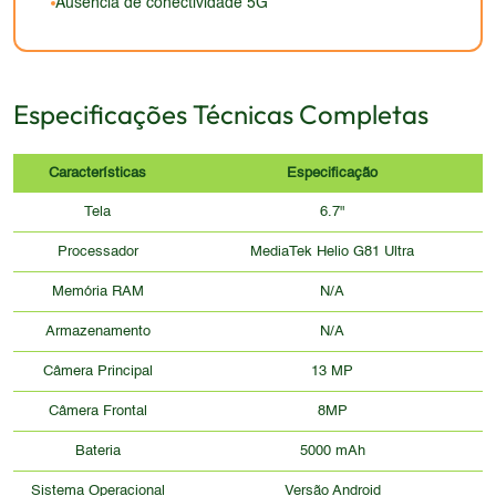
Ausência de conectividade 5G
chamem atenção.
Especificações Técnicas Completas
Características
Especificação
Tela
6.7"
Processador
MediaTek Helio G81 Ultra
Memória RAM
N/A
Armazenamento
N/A
Câmera Principal
13 MP
Câmera Frontal
8MP
Bateria
5000 mAh
Sistema Operacional
Versão Android