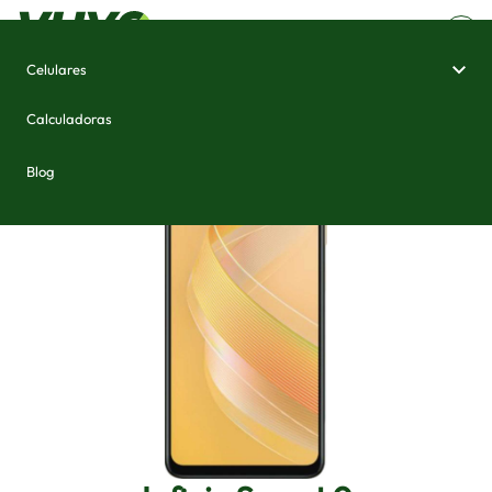
Celulares
Home
/
Celulares e Smartphones
/
Infinix Smart 9
Calculadoras
Blog