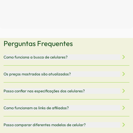
Perguntas Frequentes
Como funciona a busca de celulares?
Nossa plataforma permite que você busque e compare
Os preços mostrados são atualizados?
celulares de diferentes marcas e modelos. Você pode
filtrar por preço, características técnicas como
Sim, os preços são atualizados regularmente através de
Posso confiar nas especificações dos celulares?
armazenamento, memória RAM, bateria e conectividade
nossa integração com parceiros. No entanto,
5G.
recomendamos sempre verificar o preço final no site do
Todas as especificações técnicas são obtidas de fontes
Como funcionam os links de afiliados?
vendedor antes de finalizar sua compra.
oficiais dos fabricantes e verificadas pela nossa equipe.
Mantemos nosso banco de dados atualizado com as
Quando você clica em "Onde Comprar", pode ser
Posso comparar diferentes modelos de celular?
informações mais recentes de cada modelo.
redirecionado para lojas parceiras. Ao fazer uma compra