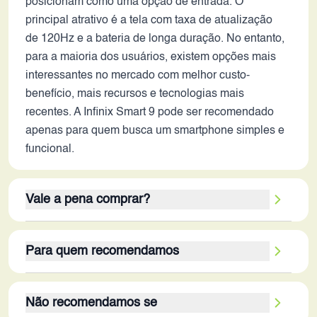
posicionam como uma opção de entrada. O
principal atrativo é a tela com taxa de atualização
de 120Hz e a bateria de longa duração. No entanto,
para a maioria dos usuários, existem opções mais
interessantes no mercado com melhor custo-
benefício, mais recursos e tecnologias mais
recentes. A Infinix Smart 9 pode ser recomendado
apenas para quem busca um smartphone simples e
funcional.
Vale a pena comprar?
Em 2026, o Infinix Smart 9 não se destaca no
Para quem recomendamos
mercado. A tela com taxa de 120Hz e a bateria de
5000 mAh são os pontos fortes. No entanto, o
O público-alvo ideal para o Infinix Smart 9 são
desempenho limitado do processador e da RAM, a
Não recomendamos se
usuários que buscam um smartphone básico e
câmera modesta e a ausência de 5G são pontos