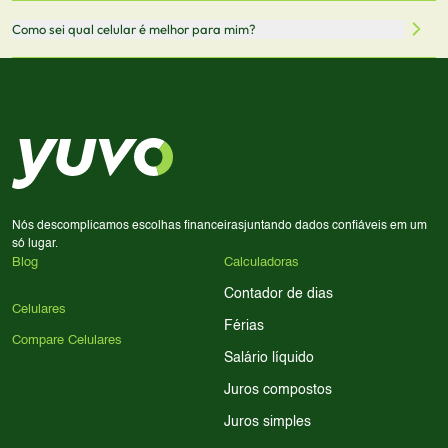
através desses links, podemos receber uma pequena
Sim! Você pode selecionar até 3 celulares para comparar
Como sei qual celular é melhor para mim?
comissão sem custo adicional para você.
lado a lado suas especificações, preços e características.
Use nossa ferramenta de comparação para tomar a melhor
Considere seu uso diário: se você tira muitas fotos,
decisão de compra.
priorize a qualidade da câmera; se usa muitos apps, foque
em memória RAM e armazenamento; para jogos,
processador e bateria são essenciais. Use nossos filtros
para encontrar o celular ideal.
Nós descomplicamos escolhas financeiras
juntando dados confiáveis em um
só lugar.
Blog
Calculadoras
Contador de dias
Celulares
Férias
Compare Celulares
Salário líquido
Juros compostos
Juros simples