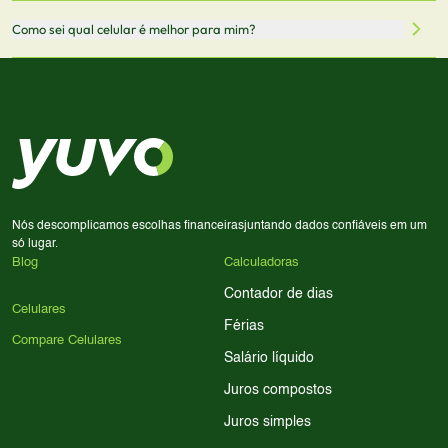
através desses links, podemos receber uma pequena
Sim! Você pode selecionar até 3 celulares para comparar
Como sei qual celular é melhor para mim?
comissão sem custo adicional para você.
lado a lado suas especificações, preços e características.
Use nossa ferramenta de comparação para tomar a melhor
Considere seu uso diário: se você tira muitas fotos,
decisão de compra.
priorize a qualidade da câmera; se usa muitos apps, foque
em memória RAM e armazenamento; para jogos,
processador e bateria são essenciais. Use nossos filtros
para encontrar o celular ideal.
Nós descomplicamos escolhas financeiras
juntando dados confiáveis em um
só lugar.
Blog
Calculadoras
Contador de dias
Celulares
Férias
Compare Celulares
Salário líquido
Juros compostos
Juros simples