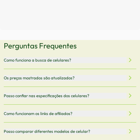
Perguntas Frequentes
Como funciona a busca de celulares?
Nossa plataforma permite que você busque e compare
Os preços mostrados são atualizados?
celulares de diferentes marcas e modelos. Você pode
filtrar por preço, características técnicas como
Sim, os preços são atualizados regularmente através de
Posso confiar nas especificações dos celulares?
armazenamento, memória RAM, bateria e conectividade
nossa integração com parceiros. No entanto,
5G.
recomendamos sempre verificar o preço final no site do
Todas as especificações técnicas são obtidas de fontes
Como funcionam os links de afiliados?
vendedor antes de finalizar sua compra.
oficiais dos fabricantes e verificadas pela nossa equipe.
Mantemos nosso banco de dados atualizado com as
Quando você clica em "Onde Comprar", pode ser
Posso comparar diferentes modelos de celular?
informações mais recentes de cada modelo.
redirecionado para lojas parceiras. Ao fazer uma compra