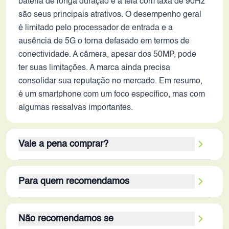
bateria de longa duração e a tela com taxa de 90Hz
são seus principais atrativos. O desempenho geral
é limitado pelo processador de entrada e a
ausência de 5G o torna defasado em termos de
conectividade. A câmera, apesar dos 50MP, pode
ter suas limitações. A marca ainda precisa
consolidar sua reputação no mercado. Em resumo,
é um smartphone com um foco específico, mas com
algumas ressalvas importantes.
Vale a pena comprar?
O Infinix Smart 8 Plus pode valer a pena para
Para quem recomendamos
usuários que buscam um smartphone básico e com
boa duração de bateria. Se a prioridade for
O Infinix Smart 8 Plus é ideal para usuários que
autonomia e uma experiência de tela fluida para
Não recomendamos se
necessitam de um aparelho para tarefas simples
tarefas cotidianas, ele atende bem. Se o uso incluir