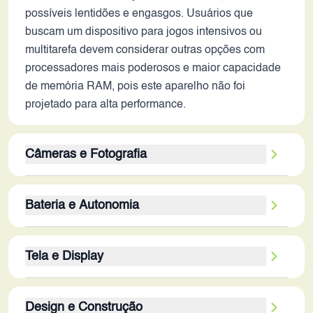
possíveis lentidões e engasgos. Usuários que
buscam um dispositivo para jogos intensivos ou
multitarefa devem considerar outras opções com
processadores mais poderosos e maior capacidade
de memória RAM, pois este aparelho não foi
projetado para alta performance.
Câmeras e Fotografia
A câmera traseira de 50MP do Infinix Smart 8 Plus
Bateria e Autonomia
pode gerar fotos com boa resolução em condições
ideais de luz, mas a qualidade geral da imagem
A bateria de 6000 mAh é um ponto forte do Infinix
dependerá de diversos fatores. A ausência de
Tela e Display
Smart 8 Plus, oferecendo uma boa autonomia em
estabilização óptica pode resultar em fotos e vídeos
2026. Essa capacidade, combinada com o
tremidos, especialmente em ambientes com pouca
A tela de 6.6 polegadas com resolução HD+ (720 x
processador de baixo consumo e a tela com
luz ou ao gravar vídeos em movimento. A falta de
Design e Construção
1612 px) oferece uma experiência visual básica. A