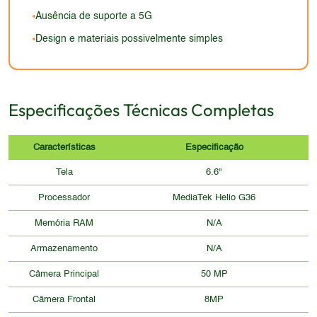
básica. A aparência do aparelho provavelmente
relação à resolução e tecnologia, em comparação
compensa essa possível desvantagem para o
Ausência de suporte a 5G
será simples e funcional, visando atender às
com outras opções no mercado.
público-alvo.
Design e materiais possivelmente simples
necessidades do público-alvo sem grandes apelos
visuais.
Especificações Técnicas Completas
Características
Especificação
Tela
6.6"
Processador
MediaTek Helio G36
Memória RAM
N/A
Armazenamento
N/A
Câmera Principal
50 MP
Câmera Frontal
8MP