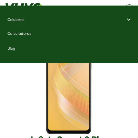
Celulares
Home
/
Celulares e Smartphones
/
Infinix Smart 8 Plus
Calculadoras
Blog