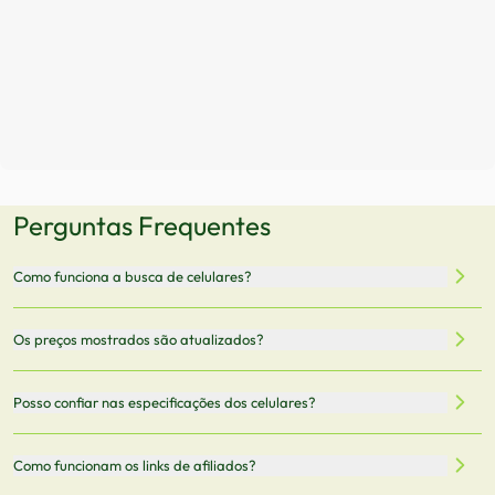
Perguntas Frequentes
Como funciona a busca de celulares?
Nossa plataforma permite que você busque e compare
Os preços mostrados são atualizados?
celulares de diferentes marcas e modelos. Você pode
filtrar por preço, características técnicas como
Sim, os preços são atualizados regularmente através de
Posso confiar nas especificações dos celulares?
armazenamento, memória RAM, bateria e conectividade
nossa integração com parceiros. No entanto,
5G.
recomendamos sempre verificar o preço final no site do
Todas as especificações técnicas são obtidas de fontes
Como funcionam os links de afiliados?
vendedor antes de finalizar sua compra.
oficiais dos fabricantes e verificadas pela nossa equipe.