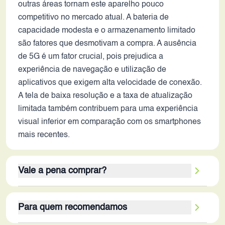
outras áreas tornam este aparelho pouco
competitivo no mercado atual. A bateria de
capacidade modesta e o armazenamento limitado
são fatores que desmotivam a compra. A ausência
de 5G é um fator crucial, pois prejudica a
experiência de navegação e utilização de
aplicativos que exigem alta velocidade de conexão.
A tela de baixa resolução e a taxa de atualização
limitada também contribuem para uma experiência
visual inferior em comparação com os smartphones
mais recentes.
Vale a pena comprar?
Em 2026, o Infinix S5 não é uma opção que vale a
Para quem recomendamos
pena considerar, a menos que o preço seja
extremamente baixo. Seus pontos fortes, como a