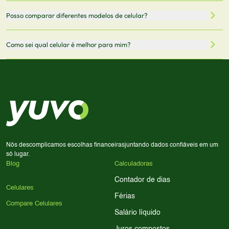
Mantemos nosso banco de dados atualizado com as
Quando você clica em "Onde Comprar", pode ser
Posso comparar diferentes modelos de celular?
informações mais recentes de cada modelo.
redirecionado para lojas parceiras. Ao fazer uma compra
através desses links, podemos receber uma pequena
Sim! Você pode selecionar até 3 celulares para comparar
Como sei qual celular é melhor para mim?
comissão sem custo adicional para você.
lado a lado suas especificações, preços e características.
Use nossa ferramenta de comparação para tomar a melhor
Considere seu uso diário: se você tira muitas fotos,
decisão de compra.
priorize a qualidade da câmera; se usa muitos apps, foque
em memória RAM e armazenamento; para jogos,
processador e bateria são essenciais. Use nossos filtros
para encontrar o celular ideal.
Nós descomplicamos escolhas financeiras
juntando dados confiáveis em um
só lugar.
Blog
Calculadoras
Contador de dias
Celulares
Férias
Compare Celulares
Salário líquido