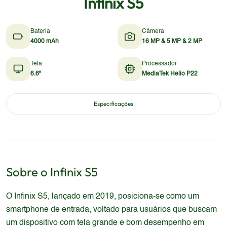
Infinix S5
Bateria
Câmera
4000 mAh
16 MP & 5 MP & 2 MP
Tela
Processador
6.6"
MediaTek Helio P22
Especificações
Sobre o
Infinix
S5
O Infinix S5, lançado em 2019, posiciona-se como um
smartphone de entrada, voltado para usuários que buscam
um dispositivo com tela grande e bom desempenho em