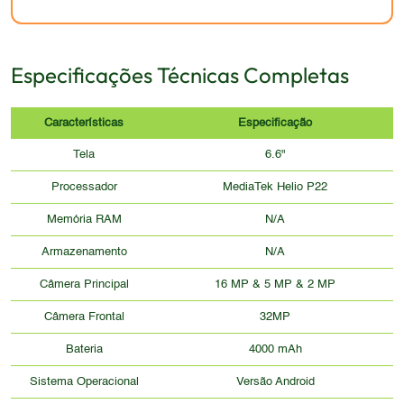
Especificações Técnicas Completas
Características
Especificação
Tela
6.6"
Processador
MediaTek Helio P22
Memória RAM
N/A
Armazenamento
N/A
Câmera Principal
16 MP & 5 MP & 2 MP
Câmera Frontal
32MP
Bateria
4000 mAh
Sistema Operacional
Versão Android