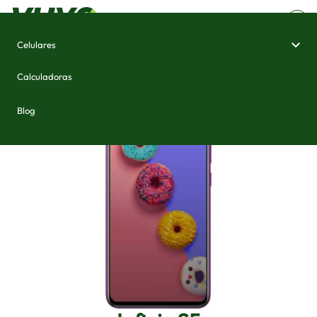
Celulares
Home
/
Celulares e Smartphones
/
Infinix S5
Calculadoras
Blog