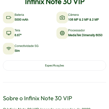
Infinix Note 30 VIP
Bateria
Câmera
5000 mAh
108 MP & 2 MP & 2 MP
Tela
Processador
6.67"
MediaTek Dimensity 8050
Conectividade 5G
Sim
Especificações
Sobre o
Infinix
Note 30 VIP