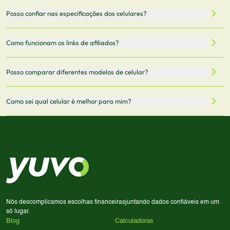
filtrar por preço, características técnicas como
Sim, os preços são atualizados regularmente através de
Posso confiar nas especificações dos celulares?
armazenamento, memória RAM, bateria e conectividade
nossa integração com parceiros. No entanto,
5G.
recomendamos sempre verificar o preço final no site do
Todas as especificações técnicas são obtidas de fontes
Como funcionam os links de afiliados?
vendedor antes de finalizar sua compra.
oficiais dos fabricantes e verificadas pela nossa equipe.
Mantemos nosso banco de dados atualizado com as
Quando você clica em "Onde Comprar", pode ser
Posso comparar diferentes modelos de celular?
informações mais recentes de cada modelo.
redirecionado para lojas parceiras. Ao fazer uma compra
através desses links, podemos receber uma pequena
Sim! Você pode selecionar até 3 celulares para comparar
Como sei qual celular é melhor para mim?
comissão sem custo adicional para você.
lado a lado suas especificações, preços e características.
Use nossa ferramenta de comparação para tomar a melhor
Considere seu uso diário: se você tira muitas fotos,
decisão de compra.
priorize a qualidade da câmera; se usa muitos apps, foque
em memória RAM e armazenamento; para jogos,
processador e bateria são essenciais. Use nossos filtros
para encontrar o celular ideal.
Nós descomplicamos escolhas financeiras
juntando dados confiáveis em um
só lugar.
Blog
Calculadoras