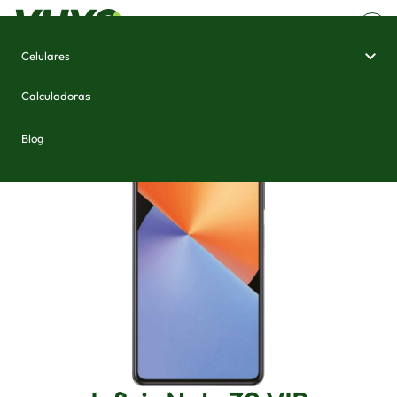
Celulares
Home
/
Celulares e Smartphones
/
Infinix Note 30 VIP
Calculadoras
Blog