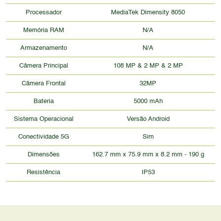
Processador
MediaTek Dimensity 8050
Memória RAM
N/A
Armazenamento
N/A
Câmera Principal
108 MP & 2 MP & 2 MP
Câmera Frontal
32MP
Bateria
5000 mAh
Sistema Operacional
Versão Android
Conectividade 5G
Sim
Dimensões
162.7 mm x 75.9 mm x 8.2 mm - 190 g
Resistência
IP53