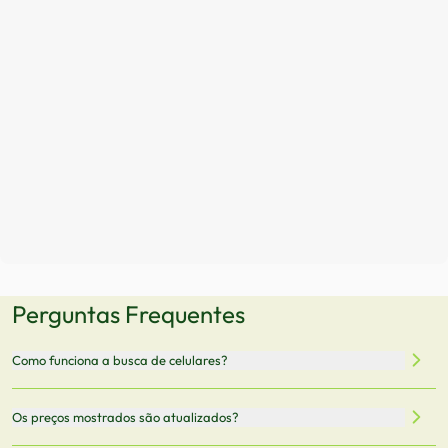
Perguntas Frequentes
Como funciona a busca de celulares?
Nossa plataforma permite que você busque e compare
Os preços mostrados são atualizados?
celulares de diferentes marcas e modelos. Você pode