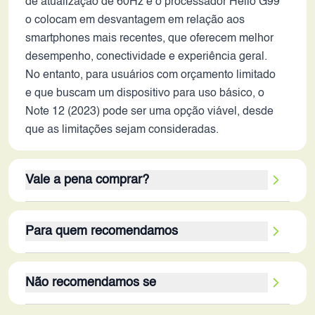
de atualização de 60Hz e o processador Helio G99
o colocam em desvantagem em relação aos
smartphones mais recentes, que oferecem melhor
desempenho, conectividade e experiência geral.
No entanto, para usuários com orçamento limitado
e que buscam um dispositivo para uso básico, o
Note 12 (2023) pode ser uma opção viável, desde
que as limitações sejam consideradas.
Vale a pena comprar?
O Infinix Note 12 (2023) vale a pena para um
Para quem recomendamos
público específico que prioriza a tela AMOLED, a
bateria duradoura e o preço acessível. Os pontos
O público-alvo ideal para o Infinix Note 12 (2023)
fortes do aparelho residem na tela de qualidade
Não recomendamos se
em 2026 são usuários com orçamento limitado, que
para consumo de mídia e na capacidade da bateria
priorizam a tela grande e a bateria duradoura, e que
para uso prolongado. Usuários que buscam um