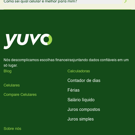
Como sei qual celular é melhor para mim?
comissão sem custo adicional para você.
lado a lado suas especificações, preços e características.
Use nossa ferramenta de comparação para tomar a melhor
Considere seu uso diário: se você tira muitas fotos,
decisão de compra.
priorize a qualidade da câmera; se usa muitos apps, foque
em memória RAM e armazenamento; para jogos,
processador e bateria são essenciais. Use nossos filtros
para encontrar o celular ideal.
Nós descomplicamos escolhas financeiras
juntando dados confiáveis em um
só lugar.
Blog
Calculadoras
Contador de dias
Celulares
Férias
Compare Celulares
Salário líquido
Juros compostos
Juros simples
Sobre nós