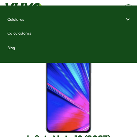
Celulares
Home
/
Celulares e Smartphones
/
Infinix Note 12 (2023)
Calculadoras
Blog