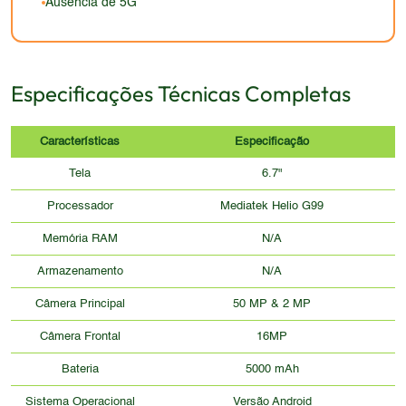
Ausência de 5G
Especificações Técnicas Completas
Características
Especificação
Tela
6.7"
Processador
Mediatek Helio G99
Memória RAM
N/A
Armazenamento
N/A
Câmera Principal
50 MP & 2 MP
Câmera Frontal
16MP
Bateria
5000 mAh
Sistema Operacional
Versão Android