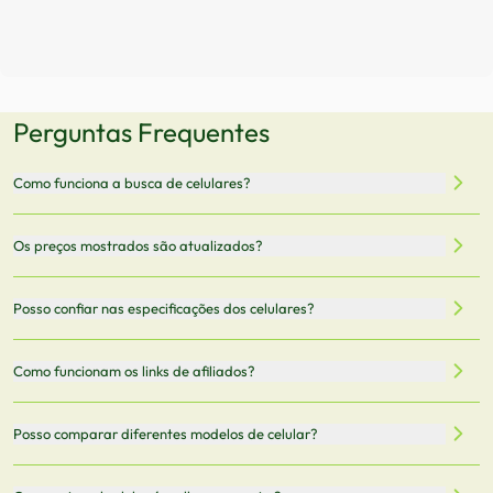
Perguntas Frequentes
Como funciona a busca de celulares?
Nossa plataforma permite que você busque e compare
Os preços mostrados são atualizados?
celulares de diferentes marcas e modelos. Você pode
filtrar por preço, características técnicas como
Sim, os preços são atualizados regularmente através de
Posso confiar nas especificações dos celulares?
armazenamento, memória RAM, bateria e conectividade
nossa integração com parceiros. No entanto,
5G.
recomendamos sempre verificar o preço final no site do
Todas as especificações técnicas são obtidas de fontes
Como funcionam os links de afiliados?
vendedor antes de finalizar sua compra.
oficiais dos fabricantes e verificadas pela nossa equipe.
Mantemos nosso banco de dados atualizado com as
Quando você clica em "Onde Comprar", pode ser
Posso comparar diferentes modelos de celular?
informações mais recentes de cada modelo.
redirecionado para lojas parceiras. Ao fazer uma compra
através desses links, podemos receber uma pequena
Sim! Você pode selecionar até 3 celulares para comparar