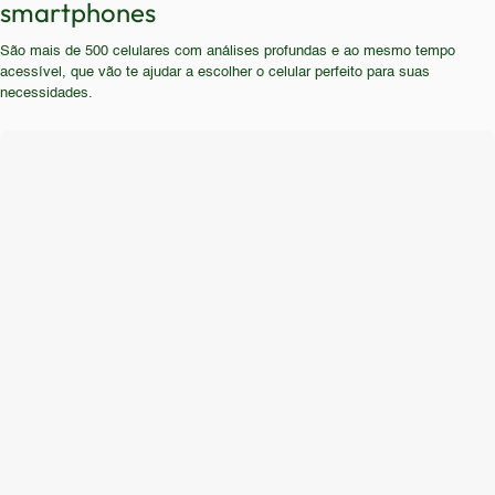
smartphones
foco em durabilidade e praticidade. É um bom
a velocidade nas atividades diárias. Usuários que
aparelho para uso secundário, como um celular de
São mais de 500 celulares com análises profundas e ao mesmo tempo
buscam uma experiência completa e atualizada
emergência.
acessível, que vão te ajudar a escolher o celular perfeito para suas
devem buscar alternativas mais recentes.
necessidades.