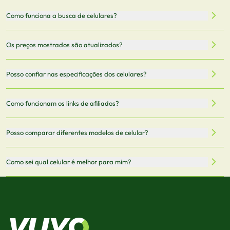
Como funciona a busca de celulares?
Nossa plataforma permite que você busque e compare
Os preços mostrados são atualizados?
celulares de diferentes marcas e modelos. Você pode
filtrar por preço, características técnicas como
Sim, os preços são atualizados regularmente através de
Posso confiar nas especificações dos celulares?
armazenamento, memória RAM, bateria e conectividade
nossa integração com parceiros. No entanto,
5G.
recomendamos sempre verificar o preço final no site do
Todas as especificações técnicas são obtidas de fontes
Como funcionam os links de afiliados?
vendedor antes de finalizar sua compra.
oficiais dos fabricantes e verificadas pela nossa equipe.
Mantemos nosso banco de dados atualizado com as
Quando você clica em "Onde Comprar", pode ser
Posso comparar diferentes modelos de celular?
informações mais recentes de cada modelo.
redirecionado para lojas parceiras. Ao fazer uma compra
através desses links, podemos receber uma pequena
Sim! Você pode selecionar até 3 celulares para comparar
Como sei qual celular é melhor para mim?
comissão sem custo adicional para você.
lado a lado suas especificações, preços e características.
Use nossa ferramenta de comparação para tomar a melhor
Considere seu uso diário: se você tira muitas fotos,
decisão de compra.
priorize a qualidade da câmera; se usa muitos apps, foque
em memória RAM e armazenamento; para jogos,
processador e bateria são essenciais. Use nossos filtros