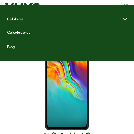
Celulares
Home
/
Celulares e Smartphones
/
Infinix Hot 9
Calculadoras
Blog