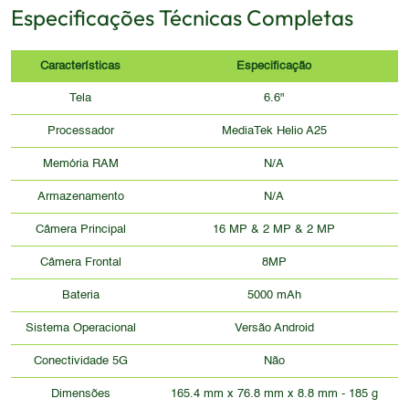
Especificações Técnicas Completas
Características
Especificação
Tela
6.6"
Processador
MediaTek Helio A25
Memória RAM
N/A
Armazenamento
N/A
Câmera Principal
16 MP & 2 MP & 2 MP
Câmera Frontal
8MP
Bateria
5000 mAh
Sistema Operacional
Versão Android
Conectividade 5G
Não
Dimensões
165.4 mm x 76.8 mm x 8.8 mm - 185 g