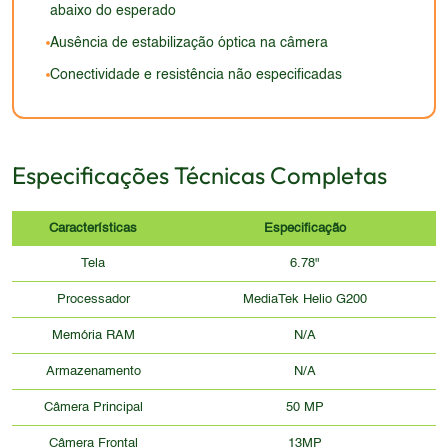
público que busca um smartphone com boa
abaixo do esperado
experiência em vídeos e jogos.
aparência, mas sem as características de robustez
Ausência de estabilização óptica na câmera
encontradas em aparelhos de categoria superior.
Conectividade e resistência não especificadas
Especificações Técnicas Completas
Características
Especificação
Tela
6.78"
Processador
MediaTek Helio G200
Memória RAM
N/A
Armazenamento
N/A
Câmera Principal
50 MP
Câmera Frontal
13MP