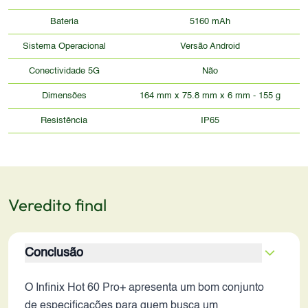
Bateria
5160 mAh
Sistema Operacional
Versão Android
Conectividade 5G
Não
Dimensões
164 mm x 75.8 mm x 6 mm - 155 g
Resistência
IP65
Veredito final
Conclusão
O Infinix Hot 60 Pro+ apresenta um bom conjunto
de especificações para quem busca um