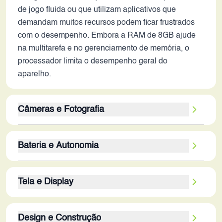
de jogo fluida ou que utilizam aplicativos que
demandam muitos recursos podem ficar frustrados
com o desempenho. Embora a RAM de 8GB ajude
na multitarefa e no gerenciamento de memória, o
processador limita o desempenho geral do
aparelho.
Câmeras e Fotografia
A câmera traseira de 50 MP, embora com uma
Bateria e Autonomia
resolução alta, não garante a qualidade das fotos. A
ausência de informações sobre a abertura da lente
A bateria de 5160 mAh é um ponto positivo,
e a tecnologia de processamento de imagem
Tela e Display
indicando uma boa autonomia, principalmente
dificultam a avaliação precisa. Sem estabilização
considerando a tela AMOLED que é mais eficiente
óptica, fotos e vídeos podem ficar tremidos em
A tela AMOLED de 6.78 polegadas com resolução
em termos energéticos que outros modelos de tela.
condições de pouca luz ou em movimentos rápidos.
Design e Construção
de 1224 x 2720 px e taxa de atualização de 144Hz