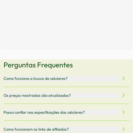
Perguntas Frequentes
Como funciona a busca de celulares?
Nossa plataforma permite que você busque e compare
Os preços mostrados são atualizados?
celulares de diferentes marcas e modelos. Você pode
filtrar por preço, características técnicas como
Sim, os preços são atualizados regularmente através de
Posso confiar nas especificações dos celulares?
armazenamento, memória RAM, bateria e conectividade
nossa integração com parceiros. No entanto,
5G.
recomendamos sempre verificar o preço final no site do
Todas as especificações técnicas são obtidas de fontes
Como funcionam os links de afiliados?
vendedor antes de finalizar sua compra.