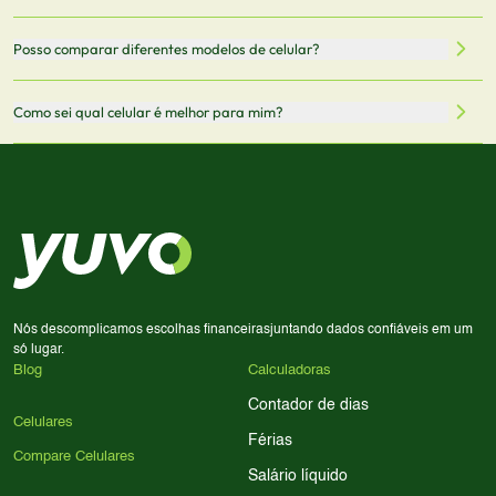
oficiais dos fabricantes e verificadas pela nossa equipe.
Mantemos nosso banco de dados atualizado com as
Quando você clica em "Onde Comprar", pode ser
Posso comparar diferentes modelos de celular?
informações mais recentes de cada modelo.
redirecionado para lojas parceiras. Ao fazer uma compra
através desses links, podemos receber uma pequena
Sim! Você pode selecionar até 3 celulares para comparar
Como sei qual celular é melhor para mim?
comissão sem custo adicional para você.
lado a lado suas especificações, preços e características.
Use nossa ferramenta de comparação para tomar a melhor
Considere seu uso diário: se você tira muitas fotos,
decisão de compra.
priorize a qualidade da câmera; se usa muitos apps, foque
em memória RAM e armazenamento; para jogos,
processador e bateria são essenciais. Use nossos filtros
para encontrar o celular ideal.
Nós descomplicamos escolhas financeiras
juntando dados confiáveis em um
só lugar.
Blog
Calculadoras
Contador de dias
Celulares
Férias
Compare Celulares
Salário líquido