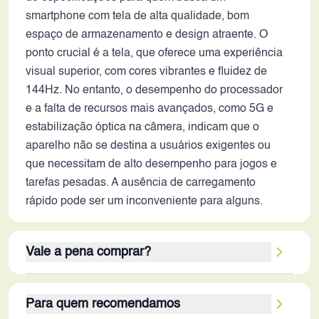
smartphone com tela de alta qualidade, bom
espaço de armazenamento e design atraente. O
ponto crucial é a tela, que oferece uma experiência
visual superior, com cores vibrantes e fluidez de
144Hz. No entanto, o desempenho do processador
e a falta de recursos mais avançados, como 5G e
estabilização óptica na câmera, indicam que o
aparelho não se destina a usuários exigentes ou
que necessitam de alto desempenho para jogos e
tarefas pesadas. A ausência de carregamento
rápido pode ser um inconveniente para alguns.
Vale a pena comprar?
A decisão de adquirir o Infinix Hot 60 Pro+ depende
Para quem recomendamos
das suas prioridades. Se você valoriza uma tela de