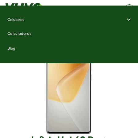
Celulares
Home
/
Celulares e Smartphones
/
Infinix Hot 60 Pro+
Calculadoras
Blog