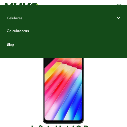
Celulares
Home
/
Celulares e Smartphones
/
Infinix Hot 40 Pro
Calculadoras
Blog