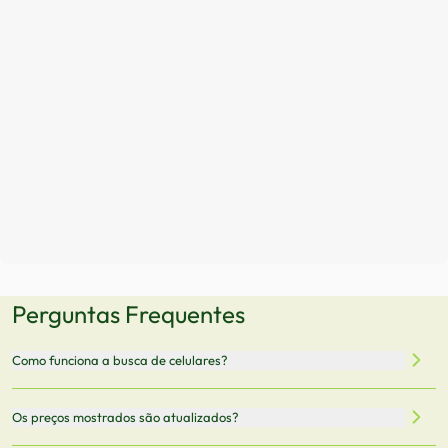
Perguntas Frequentes
Como funciona a busca de celulares?
Nossa plataforma permite que você busque e compare
Os preços mostrados são atualizados?
celulares de diferentes marcas e modelos. Você pode