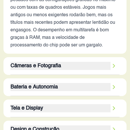
pesados com as configurações gráficas no máximo
ou com taxas de quadros estáveis. Jogos mais
antigos ou menos exigentes rodarão bem, mas os
títulos mais recentes podem apresentar lentidão ou
engasgos. O desempenho em multitarefa é bom
graças à RAM, mas a velocidade de
processamento do chip pode ser um gargalo.
Câmeras e Fotografia
A câmera principal de 108MP promete fotos com
Bateria e Autonomia
boa resolução, mas a qualidade final dependerá do
processamento de imagem e da otimização do
A bateria de 5000 mAh ainda é uma boa
software. A ausência de estabilização óptica pode
Tela e Display
capacidade em 2026, mas o tempo de uso
resultar em fotos e vídeos com tremidos em
dependerá da otimização de software e da
condições de pouca luz. A câmera de 2MP,
A tela de 6.78 polegadas com resolução Full HD+
eficiência energética do processador e tela. Espera-
provavelmente para profundidade, adiciona
Design e Construção