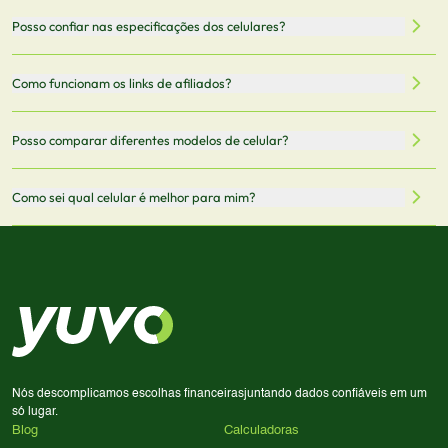
filtrar por preço, características técnicas como
Sim, os preços são atualizados regularmente através de
Posso confiar nas especificações dos celulares?
armazenamento, memória RAM, bateria e conectividade
nossa integração com parceiros. No entanto,
5G.
recomendamos sempre verificar o preço final no site do
Todas as especificações técnicas são obtidas de fontes
Como funcionam os links de afiliados?
vendedor antes de finalizar sua compra.
oficiais dos fabricantes e verificadas pela nossa equipe.
Mantemos nosso banco de dados atualizado com as
Quando você clica em "Onde Comprar", pode ser
Posso comparar diferentes modelos de celular?
informações mais recentes de cada modelo.
redirecionado para lojas parceiras. Ao fazer uma compra
através desses links, podemos receber uma pequena
Sim! Você pode selecionar até 3 celulares para comparar
Como sei qual celular é melhor para mim?
comissão sem custo adicional para você.
lado a lado suas especificações, preços e características.
Use nossa ferramenta de comparação para tomar a melhor
Considere seu uso diário: se você tira muitas fotos,
decisão de compra.
priorize a qualidade da câmera; se usa muitos apps, foque
em memória RAM e armazenamento; para jogos,
processador e bateria são essenciais. Use nossos filtros
para encontrar o celular ideal.
Nós descomplicamos escolhas financeiras
juntando dados confiáveis em um
só lugar.
Blog
Calculadoras