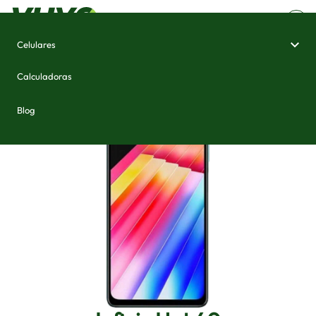
Celulares
Home
/
Celulares e Smartphones
/
Infinix Hot 40
Calculadoras
Blog