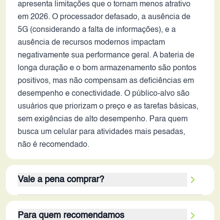
apresenta limitações que o tornam menos atrativo
em 2026. O processador defasado, a ausência de
5G (considerando a falta de informações), e a
ausência de recursos modernos impactam
negativamente sua performance geral. A bateria de
longa duração e o bom armazenamento são pontos
positivos, mas não compensam as deficiências em
desempenho e conectividade. O público-alvo são
usuários que priorizam o preço e as tarefas básicas,
sem exigências de alto desempenho. Para quem
busca um celular para atividades mais pesadas,
não é recomendado.
Vale a pena comprar?
O Infinix Hot 40 pode valer a pena para usuários
Para quem recomendamos
com orçamento limitado que buscam um