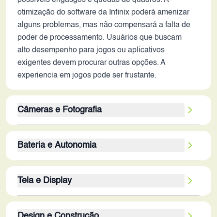
possíveis engasgos e quedas de quadros. A
otimização do software da Infinix poderá amenizar
alguns problemas, mas não compensará a falta de
poder de processamento. Usuários que buscam
alto desempenho para jogos ou aplicativos
exigentes devem procurar outras opções. A
experiencia em jogos pode ser frustante.
Câmeras e Fotografia
O Infinix Hot 40 possui um conjunto de câmeras
Bateria e Autonomia
que se destaca pela câmera frontal de 32MP, ideal
para selfies de alta resolução e videochamadas. A
A bateria de 5000 mAh é um ponto positivo,
câmera traseira de 50MP tem potencial para fotos
Tela e Display
oferecendo boa autonomia para uso diário
de boa qualidade, mas a ausência de informações
moderado. A combinação com um processador de
sobre a abertura da lente e a tecnologia de
A tela de 6.78 polegadas com resolução Full HD+ e
baixo consumo e tela LCD com taxa de atualização
processamento de imagem impede uma avaliação
Design e Construção