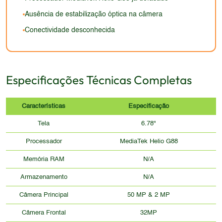
certificações de resistência, a durabilidade pode ser
Ausência de estabilização óptica na câmera
uma preocupação.
Conectividade desconhecida
Especificações Técnicas Completas
Características
Especificação
Tela
6.78"
Processador
MediaTek Helio G88
Memória RAM
N/A
Armazenamento
N/A
Câmera Principal
50 MP & 2 MP
Câmera Frontal
32MP