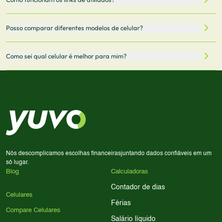
vendedor antes de finalizar sua compra.
oficiais dos fabricantes e verificadas pela nossa equipe.
Mantemos nosso banco de dados atualizado com as
Quando você clica em "Onde Comprar", pode ser
Posso comparar diferentes modelos de celular?
informações mais recentes de cada modelo.
redirecionado para lojas parceiras. Ao fazer uma compra
através desses links, podemos receber uma pequena
Sim! Você pode selecionar até 3 celulares para comparar
Como sei qual celular é melhor para mim?
comissão sem custo adicional para você.
lado a lado suas especificações, preços e características.
Use nossa ferramenta de comparação para tomar a melhor
Considere seu uso diário: se você tira muitas fotos,
decisão de compra.
priorize a qualidade da câmera; se usa muitos apps, foque
em memória RAM e armazenamento; para jogos,
processador e bateria são essenciais. Use nossos filtros
para encontrar o celular ideal.
Nós descomplicamos escolhas financeiras
juntando dados confiáveis em um
só lugar.
Blog
Calculadoras
Contador de dias
Celulares
Férias
Compare Celulares
Salário líquido