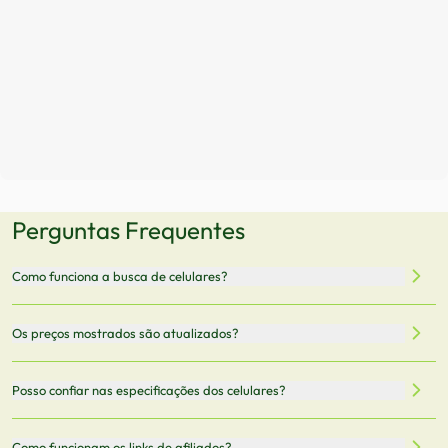
Perguntas Frequentes
Como funciona a busca de celulares?
Nossa plataforma permite que você busque e compare
Os preços mostrados são atualizados?
celulares de diferentes marcas e modelos. Você pode
filtrar por preço, características técnicas como
Sim, os preços são atualizados regularmente através de
Posso confiar nas especificações dos celulares?
armazenamento, memória RAM, bateria e conectividade
nossa integração com parceiros. No entanto,
5G.
recomendamos sempre verificar o preço final no site do
Todas as especificações técnicas são obtidas de fontes
Como funcionam os links de afiliados?