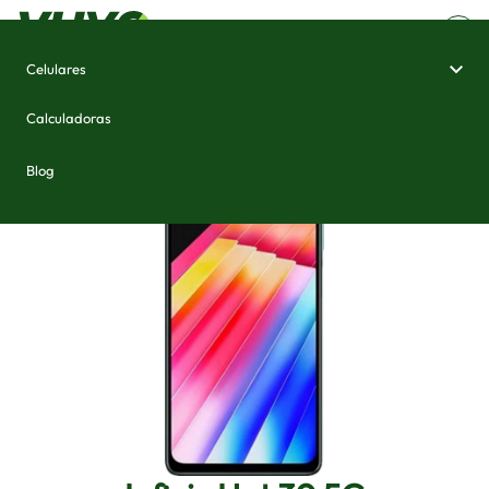
Celulares
Home
/
Celulares e Smartphones
/
Infinix Hot 30 5G
Calculadoras
Blog