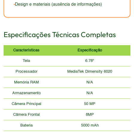
Design e materiais (ausência de informações)
Especificações Técnicas Completas
Características
Especificação
Tela
6.78"
Processador
MediaTek Dimensity 6020
Memória RAM
N/A
Armazenamento
N/A
Câmera Principal
50 MP
Câmera Frontal
8MP
Bateria
5000 mAh