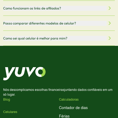
5G.
recomendamos sempre verificar o preço final no site do
Todas as especificações técnicas são obtidas de fontes
Como funcionam os links de afiliados?
vendedor antes de finalizar sua compra.
oficiais dos fabricantes e verificadas pela nossa equipe.
Mantemos nosso banco de dados atualizado com as
Quando você clica em "Onde Comprar", pode ser
Posso comparar diferentes modelos de celular?
informações mais recentes de cada modelo.
redirecionado para lojas parceiras. Ao fazer uma compra
através desses links, podemos receber uma pequena
Sim! Você pode selecionar até 3 celulares para comparar
Como sei qual celular é melhor para mim?
comissão sem custo adicional para você.
lado a lado suas especificações, preços e características.
Use nossa ferramenta de comparação para tomar a melhor
Considere seu uso diário: se você tira muitas fotos,
decisão de compra.
priorize a qualidade da câmera; se usa muitos apps, foque
em memória RAM e armazenamento; para jogos,
processador e bateria são essenciais. Use nossos filtros
para encontrar o celular ideal.
Nós descomplicamos escolhas financeiras
juntando dados confiáveis em um
só lugar.
Blog
Calculadoras
Contador de dias
Celulares
Férias