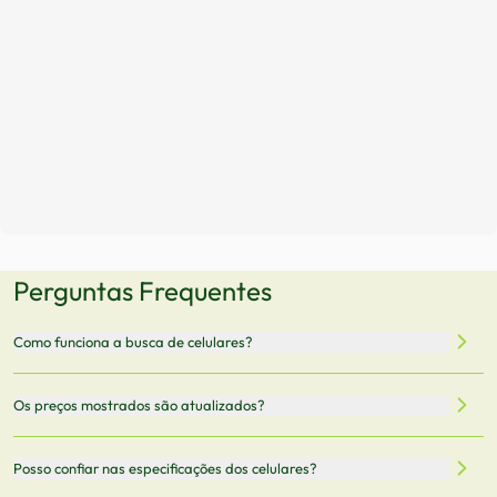
Perguntas Frequentes
Como funciona a busca de celulares?
Nossa plataforma permite que você busque e compare
Os preços mostrados são atualizados?
celulares de diferentes marcas e modelos. Você pode
filtrar por preço, características técnicas como
Sim, os preços são atualizados regularmente através de
Posso confiar nas especificações dos celulares?
armazenamento, memória RAM, bateria e conectividade
nossa integração com parceiros. No entanto,