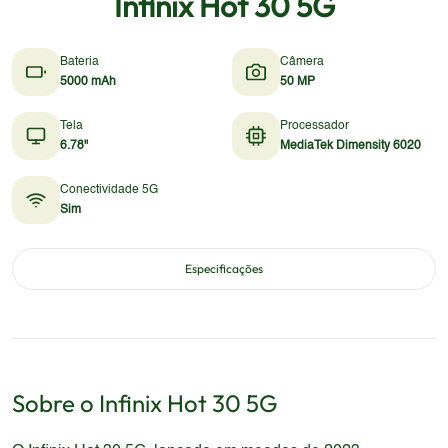
Infinix Hot 30 5G
Bateria
Câmera
5000 mAh
50 MP
Tela
Processador
6.78"
MediaTek Dimensity 6020
Conectividade 5G
Sim
Especificações
Sobre o
Infinix
Hot 30 5G