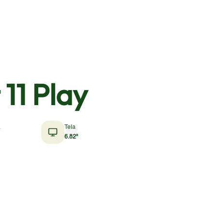
 11 Play
a
Tela
6.82"