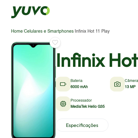
Home
/
Celulares e Smartphones
/
Infinix Hot 11 Play
Infinix Hot
Bateria
Câmer
6000 mAh
13 MP
Processador
MediaTek Helio G35
Especificações