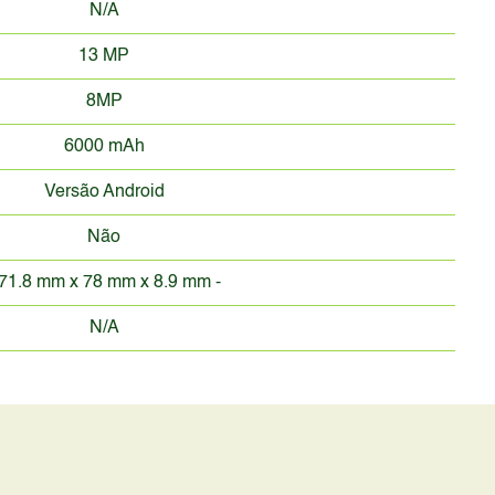
N/A
13 MP
8MP
6000 mAh
Versão Android
Não
71.8 mm x 78 mm x 8.9 mm -
N/A