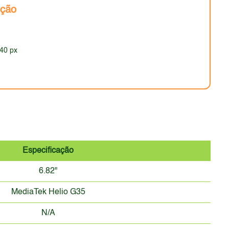
elos mais recentes.
nção
640 px
Especificação
6.82"
MediaTek Helio G35
N/A