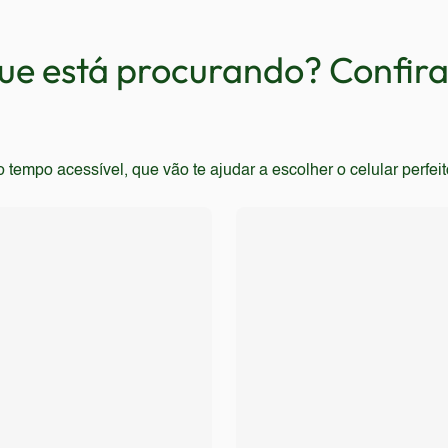
as com alta taxa de atualização ou recursos avançados. Pessoa
ções mais potentes.
e está procurando? Confira 
empo acessível, que vão te ajudar a escolher o celular perfei