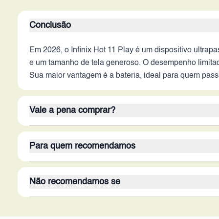
Conclusão
Em 2026, o Infinix Hot 11 Play é um dispositivo ultra
e um tamanho de tela generoso. O desempenho limitad
Sua maior vantagem é a bateria, ideal para quem pass
Vale a pena comprar?
O Hot 11 Play, em 2026, vale a pena apenas para quem
Para quem recomendamos
são a bateria de 6000 mAh e o armazenamento de 128G
limitado, a câmera básica e a ausência de 5G são desva
O público-alvo do Infinix Hot 11 Play em 2026 são us
Não recomendamos se
em viagens e não precisam de alta performance. Tamb
redes sociais, que assistem a vídeos e navegam na 
O Infinix Hot 11 Play em 2026 não é recomendado par