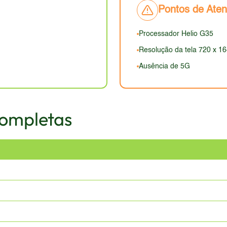
ordas maiores e menos apelo visual em comparação com os mod
Pontos de Ate
Processador Helio G35
Resolução da tela 720 x 1
Ausência de 5G
Completas