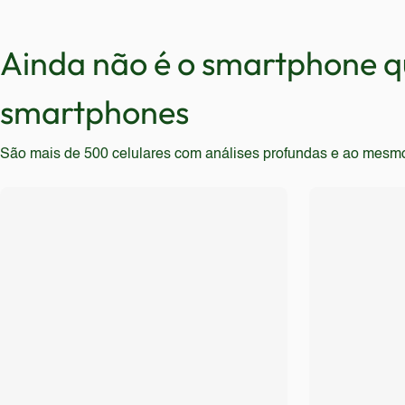
para quem busca as últimas tecnologias, como 5G, tel
muitos aplicativos e multitarefas devem considerar op
Ainda não é o smartphone qu
smartphones
São mais de 500 celulares com análises profundas e ao mesmo t