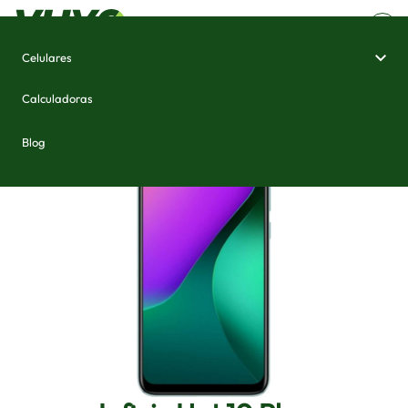
Celulares
Home
/
Celulares e Smartphones
/
Infinix Hot 10 Play
Calculadoras
Blog