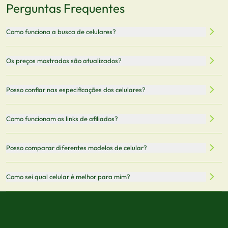
Perguntas Frequentes
Como funciona a busca de celulares?
Nossa plataforma permite que você busque e compare
Os preços mostrados são atualizados?
celulares de diferentes marcas e modelos. Você pode
filtrar por preço, características técnicas como
Sim, os preços são atualizados regularmente através de
Posso confiar nas especificações dos celulares?
armazenamento, memória RAM, bateria e conectividade
nossa integração com parceiros. No entanto,
5G.
recomendamos sempre verificar o preço final no site do
Todas as especificações técnicas são obtidas de fontes
Como funcionam os links de afiliados?
vendedor antes de finalizar sua compra.
oficiais dos fabricantes e verificadas pela nossa equipe.
Mantemos nosso banco de dados atualizado com as
Quando você clica em "Onde Comprar", pode ser
Posso comparar diferentes modelos de celular?
informações mais recentes de cada modelo.
redirecionado para lojas parceiras. Ao fazer uma compra
através desses links, podemos receber uma pequena
Sim! Você pode selecionar até 3 celulares para comparar
Como sei qual celular é melhor para mim?
comissão sem custo adicional para você.
lado a lado suas especificações, preços e características.
Use nossa ferramenta de comparação para tomar a melhor
Considere seu uso diário: se você tira muitas fotos,
decisão de compra.
priorize a qualidade da câmera; se usa muitos apps, foque
em memória RAM e armazenamento; para jogos,