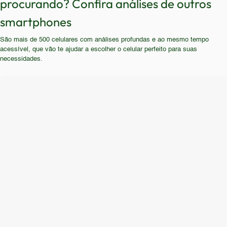
procurando? Confira análises de outros
quem busca um aparelho com atualizações
autonomia, mas que não se importa com
constantes e suporte técnico de qualidade.
smartphones
desempenho e qualidade de imagem. É importante
Usuários que utilizam aplicativos pesados, editam
ressaltar que este público precisa estar ciente das
São mais de 500 celulares com análises profundas e ao mesmo tempo
vídeos, jogam jogos complexos ou precisam de
limitações.
acessível, que vão te ajudar a escolher o celular perfeito para suas
uma experiência de uso fluida e responsiva devem
necessidades.
procurar outras opções no mercado.