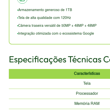
uma limitação, considerando os padrões atuais. O apel
muitos usuários.
Armazenamento generoso de 1TB
Tela de alta qualidade com 120Hz
Câmera traseira versátil de 50MP + 48MP + 48MP
Integração otimizada com o ecossistema Google
Especificações Técnicas 
Características
Tela
Processador
Memória RAM