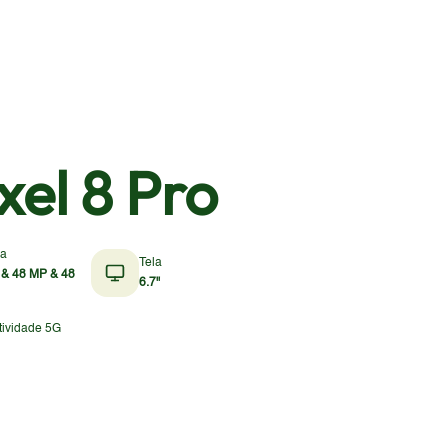
xel 8 Pro
a
Tela
 & 48 MP & 48
6.7"
ividade 5G