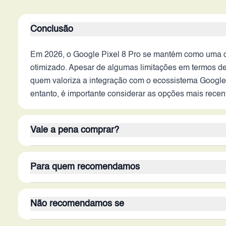
Conclusão
Em 2026, o Google Pixel 8 Pro se mantém como uma 
otimizado. Apesar de algumas limitações em termos de 
quem valoriza a integração com o ecossistema Google e
entanto, é importante considerar as opções mais rec
Vale a pena comprar?
O Pixel 8 Pro em 2026 ainda pode ser uma boa escolha
Para quem recomendamos
qualidade. O amplo armazenamento de 1TB e a tela com
e a bateria podem não competir com os modelos mais
O Pixel 8 Pro em 2026 é recomendado para usuários q
individuais e a comparação com as opções disponívei
Não recomendamos se
serviços Google. Usuários que já utilizam o ecossist
facilidade de uso e as atualizações de software da G