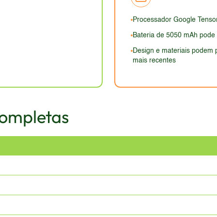
o visual do design pode ser subjetivo, mas a Google geralment
Processador Google Tenso
Bateria de 5050 mAh pode
Design e materiais podem
mais recentes
Completas