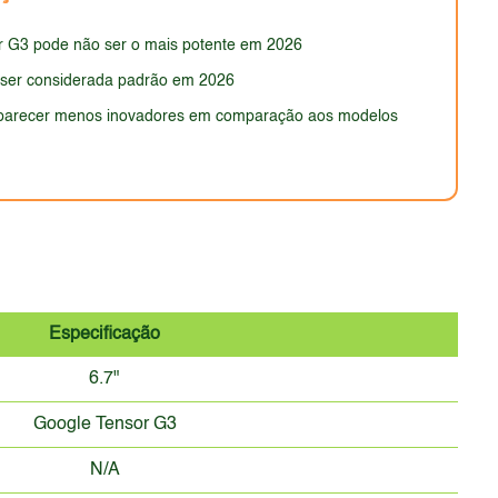
e adota um visual limpo e minimalista que agrada a
r G3 pode não ser o mais potente em 2026
 ser considerada padrão em 2026
 parecer menos inovadores em comparação aos modelos
Especificação
6.7"
Google Tensor G3
N/A