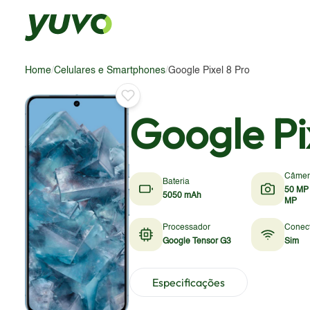
Home
/
Celulares e Smartphones
/
Google Pixel 8 Pro
Google Pi
Câmer
Bateria
50 MP
5050 mAh
MP
Processador
Conect
Google Tensor G3
Sim
Especificações