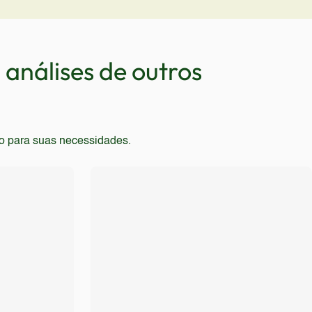
, ou que buscam a maior autonomia de bateria
samento e câmeras, ou para quem não está
mas e que priorizam design inovador devem buscar
análises de outros
to para suas necessidades.