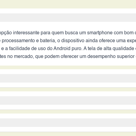
opção interessante para quem busca um smartphone com bom 
processamento e bateria, o dispositivo ainda oferece uma exper
 a facilidade de uso do Android puro. A tela de alta qualidad
entes no mercado, que podem oferecer um desempenho superior 
 para quem procura uma experiência Android limpa e integrada
 taxa de 120Hz são pontos fortes que ainda se mantêm atrativ
 novos em termos de desempenho e autonomia. A decisão de c
ue buscam uma experiência Android pura e otimizada, com foco
s no mercado.
ema Google e buscam um smartphone confiável, com bom desempe
oogle, provavelmente se beneficiarão do dispositivo. Criadores