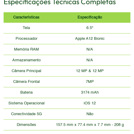
Especificações Técnicas Completas
Características
Especificação
Tela
6.5"
Processador
Apple A12 Bionic
Memória RAM
N/A
Armazenamento
N/A
Câmera Principal
12 MP & 12 MP
Câmera Frontal
7MP
Bateria
3174 mAh
Sistema Operacional
iOS 12
Conectividade 5G
Não
Dimensões
157.5 mm x 77.4 mm x 7.7 mm - 208 g