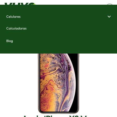
Celulares
Home
/
Celulares e Smartphones
/
Apple iPhone XS Max
Calculadoras
Blog