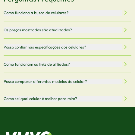
Como funciona a busca de celulares?
Nossa plataforma permite que você busque e compare
Os preços mostrados são atualizados?
celulares de diferentes marcas e modelos. Você pode
filtrar por preço, características técnicas como
Sim, os preços são atualizados regularmente através de
Posso confiar nas especificações dos celulares?
armazenamento, memória RAM, bateria e conectividade
nossa integração com parceiros. No entanto,
5G.
recomendamos sempre verificar o preço final no site do
Todas as especificações técnicas são obtidas de fontes
Como funcionam os links de afiliados?
vendedor antes de finalizar sua compra.
oficiais dos fabricantes e verificadas pela nossa equipe.
Mantemos nosso banco de dados atualizado com as
Quando você clica em "Onde Comprar", pode ser
Posso comparar diferentes modelos de celular?
informações mais recentes de cada modelo.
redirecionado para lojas parceiras. Ao fazer uma compra
através desses links, podemos receber uma pequena
Sim! Você pode selecionar até 3 celulares para comparar
Como sei qual celular é melhor para mim?
comissão sem custo adicional para você.
lado a lado suas especificações, preços e características.
Use nossa ferramenta de comparação para tomar a melhor
Considere seu uso diário: se você tira muitas fotos,
decisão de compra.
priorize a qualidade da câmera; se usa muitos apps, foque
em memória RAM e armazenamento; para jogos,
processador e bateria são essenciais. Use nossos filtros