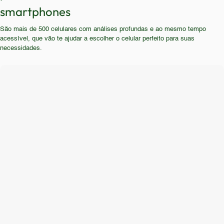
Jogadores, entusiastas de tecnologia e usuários
smartphones
podem se satisfazer com este aparelho.
que dependem de um smartphone para tarefas
São mais de 500 celulares com análises profundas e ao mesmo tempo
exigentes devem buscar modelos mais recentes.
acessível, que vão te ajudar a escolher o celular perfeito para suas
necessidades.