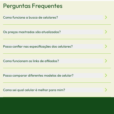
Perguntas Frequentes
Como funciona a busca de celulares?
Nossa plataforma permite que você busque e compare
Os preços mostrados são atualizados?
celulares de diferentes marcas e modelos. Você pode
filtrar por preço, características técnicas como
Sim, os preços são atualizados regularmente através de
Posso confiar nas especificações dos celulares?
armazenamento, memória RAM, bateria e conectividade
nossa integração com parceiros. No entanto,
5G.
recomendamos sempre verificar o preço final no site do
Todas as especificações técnicas são obtidas de fontes
Como funcionam os links de afiliados?
vendedor antes de finalizar sua compra.
oficiais dos fabricantes e verificadas pela nossa equipe.
Mantemos nosso banco de dados atualizado com as
Quando você clica em "Onde Comprar", pode ser
Posso comparar diferentes modelos de celular?
informações mais recentes de cada modelo.
redirecionado para lojas parceiras. Ao fazer uma compra
através desses links, podemos receber uma pequena
Sim! Você pode selecionar até 3 celulares para comparar
Como sei qual celular é melhor para mim?
comissão sem custo adicional para você.
lado a lado suas especificações, preços e características.
Use nossa ferramenta de comparação para tomar a melhor
Considere seu uso diário: se você tira muitas fotos,
decisão de compra.
priorize a qualidade da câmera; se usa muitos apps, foque