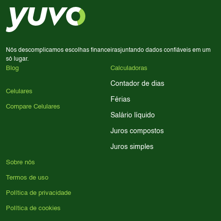
em memória RAM e armazenamento; para jogos,
processador e bateria são essenciais. Use nossos filtros
para encontrar o celular ideal.
Nós descomplicamos escolhas financeiras
juntando dados confiáveis em um
só lugar.
Blog
Calculadoras
Contador de dias
Celulares
Férias
Compare Celulares
Salário líquido
Juros compostos
Juros simples
Sobre nós
Termos de uso
Política de privacidade
Política de cookies