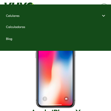
Celulares
Home
/
Celulares e Smartphones
/
Apple iPhone X
Calculadoras
Blog