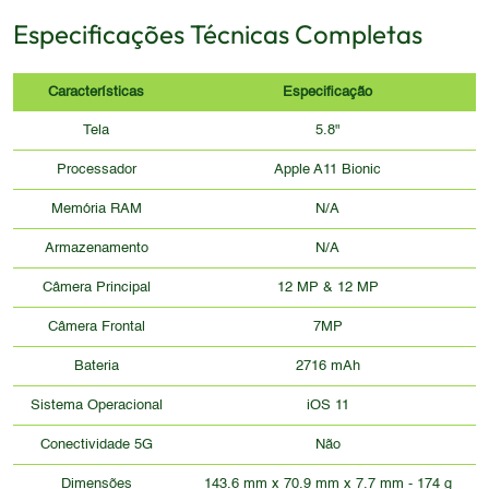
Especificações Técnicas Completas
Características
Especificação
Tela
5.8"
Processador
Apple A11 Bionic
Memória RAM
N/A
Armazenamento
N/A
Câmera Principal
12 MP & 12 MP
Câmera Frontal
7MP
Bateria
2716 mAh
Sistema Operacional
iOS 11
Conectividade 5G
Não
Dimensões
143.6 mm x 70.9 mm x 7.7 mm - 174 g