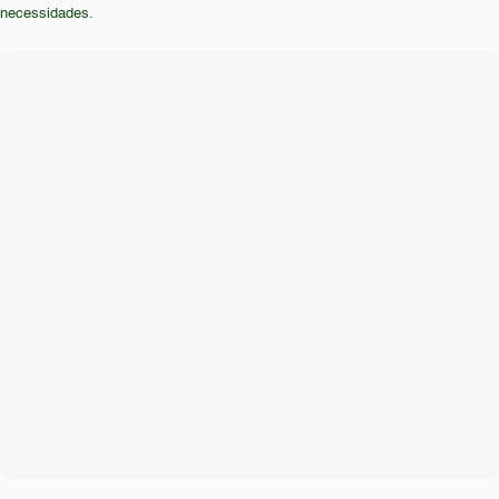
e sem interrupções não encontrarão no iPhone 7
necessidades.
Plus a melhor opção.