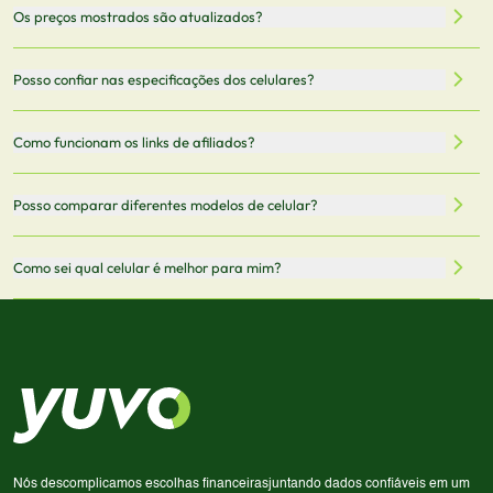
Nossa plataforma permite que você busque e compare
Os preços mostrados são atualizados?
celulares de diferentes marcas e modelos. Você pode
filtrar por preço, características técnicas como
Sim, os preços são atualizados regularmente através de
Posso confiar nas especificações dos celulares?
armazenamento, memória RAM, bateria e conectividade
nossa integração com parceiros. No entanto,
5G.
recomendamos sempre verificar o preço final no site do
Todas as especificações técnicas são obtidas de fontes
Como funcionam os links de afiliados?
vendedor antes de finalizar sua compra.
oficiais dos fabricantes e verificadas pela nossa equipe.
Mantemos nosso banco de dados atualizado com as
Quando você clica em "Onde Comprar", pode ser
Posso comparar diferentes modelos de celular?
informações mais recentes de cada modelo.
redirecionado para lojas parceiras. Ao fazer uma compra
através desses links, podemos receber uma pequena
Sim! Você pode selecionar até 3 celulares para comparar
Como sei qual celular é melhor para mim?
comissão sem custo adicional para você.
lado a lado suas especificações, preços e características.
Use nossa ferramenta de comparação para tomar a melhor
Considere seu uso diário: se você tira muitas fotos,
decisão de compra.
priorize a qualidade da câmera; se usa muitos apps, foque
em memória RAM e armazenamento; para jogos,
processador e bateria são essenciais. Use nossos filtros
para encontrar o celular ideal.
Nós descomplicamos escolhas financeiras
juntando dados confiáveis em um