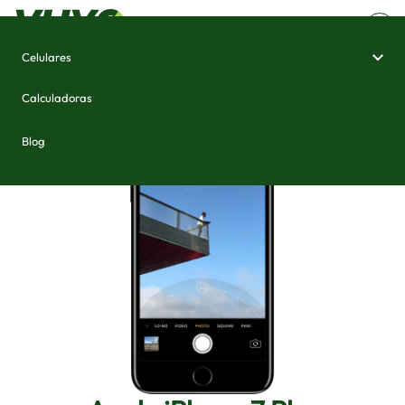
Celulares
Home
/
Celulares e Smartphones
/
Apple iPhone 7 Plus
Calculadoras
Blog