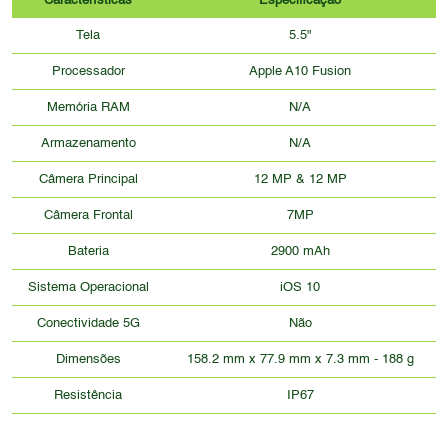
Características
Especificação
Tela
5.5"
Processador
Apple A10 Fusion
Memória RAM
N/A
Armazenamento
N/A
Câmera Principal
12 MP & 12 MP
Câmera Frontal
7MP
Bateria
2900 mAh
Sistema Operacional
iOS 10
Conectividade 5G
Não
Dimensões
158.2 mm x 77.9 mm x 7.3 mm - 188 g
Resistência
IP67