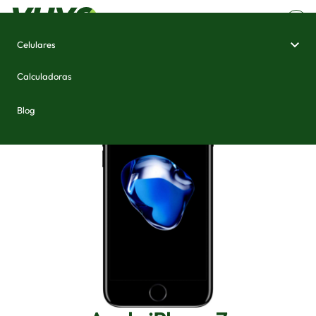
Celulares
Home
/
Celulares e Smartphones
/
Apple iPhone 7
Calculadoras
Blog