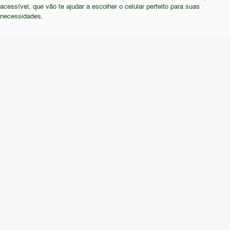
acessível, que vão te ajudar a escolher o celular perfeito para suas
como Android, e busca a experiência mais
necessidades.
completa e atualizada em um smartphone.