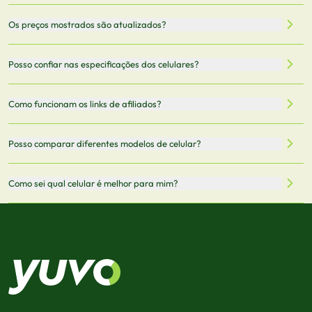
Nossa plataforma permite que você busque e compare
Os preços mostrados são atualizados?
celulares de diferentes marcas e modelos. Você pode
filtrar por preço, características técnicas como
Sim, os preços são atualizados regularmente através de
Posso confiar nas especificações dos celulares?
armazenamento, memória RAM, bateria e conectividade
nossa integração com parceiros. No entanto,
5G.
recomendamos sempre verificar o preço final no site do
Todas as especificações técnicas são obtidas de fontes
Como funcionam os links de afiliados?
vendedor antes de finalizar sua compra.
oficiais dos fabricantes e verificadas pela nossa equipe.
Mantemos nosso banco de dados atualizado com as
Quando você clica em "Onde Comprar", pode ser
Posso comparar diferentes modelos de celular?
informações mais recentes de cada modelo.
redirecionado para lojas parceiras. Ao fazer uma compra
através desses links, podemos receber uma pequena
Sim! Você pode selecionar até 3 celulares para comparar
Como sei qual celular é melhor para mim?
comissão sem custo adicional para você.
lado a lado suas especificações, preços e características.
Use nossa ferramenta de comparação para tomar a melhor
Considere seu uso diário: se você tira muitas fotos,
decisão de compra.
priorize a qualidade da câmera; se usa muitos apps, foque
em memória RAM e armazenamento; para jogos,
processador e bateria são essenciais. Use nossos filtros
para encontrar o celular ideal.