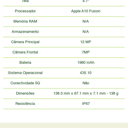
Tela
4.7"
Processador
Apple A10 Fusion
Memória RAM
N/A
Armazenamento
N/A
Câmera Principal
12 MP
Câmera Frontal
7MP
Bateria
1960 mAh
Sistema Operacional
iOS 10
Conectividade 5G
Não
Dimensões
138.3 mm x 67.1 mm x 7.1 mm - 138 g
Resistência
IP67