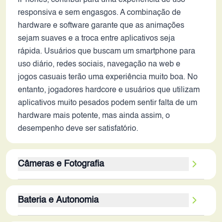
iPhones, contribui para uma experiência de uso
responsiva e sem engasgos. A combinação de
hardware e software garante que as animações
sejam suaves e a troca entre aplicativos seja
rápida. Usuários que buscam um smartphone para
uso diário, redes sociais, navegação na web e
jogos casuais terão uma experiência muito boa. No
entanto, jogadores hardcore e usuários que utilizam
aplicativos muito pesados podem sentir falta de um
hardware mais potente, mas ainda assim, o
desempenho deve ser satisfatório.
Câmeras e Fotografia
A câmera traseira de 48MP com estabilização
Bateria e Autonomia
óptica (OIS) é um ponto forte. A estabilização
garante fotos e vídeos mais nítidos, especialmente