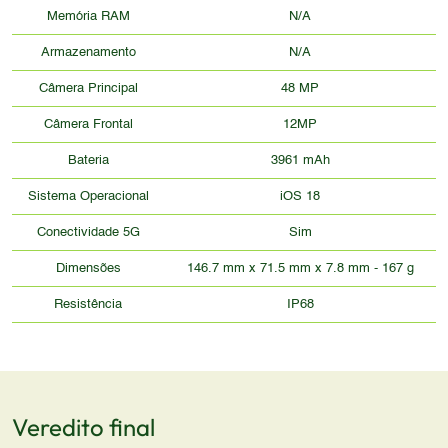
Memória RAM
N/A
Armazenamento
N/A
Câmera Principal
48 MP
Câmera Frontal
12MP
Bateria
3961 mAh
Sistema Operacional
iOS 18
Conectividade 5G
Sim
Dimensões
146.7 mm x 71.5 mm x 7.8 mm - 167 g
Resistência
IP68
Veredito final