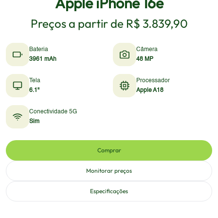
Apple iPhone 16e
Preços a partir de
R$ 3.839,90
Bateria
Câmera
3961 mAh
48 MP
Tela
Processador
6.1"
Apple A18
Conectividade 5G
Sim
Comprar
Monitorar preços
Especificações