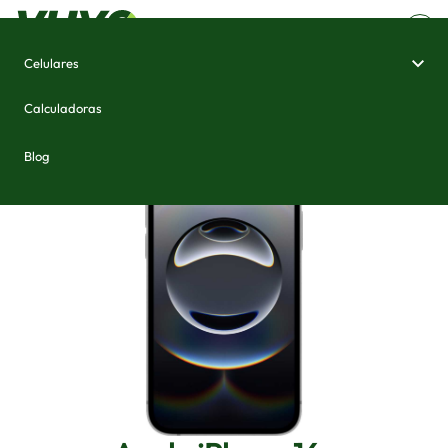
Celulares
Home
/
Celulares e Smartphones
/
Apple iPhone 16e
Calculadoras
Blog