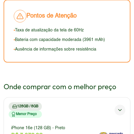
geralmente se concentra em oferecer boa
desses materiais e do design geral do aparelho,
ainda será boa, mas pode parecer menos fluida em
autonomia, mas em 2026, espera-se que a
incluindo a resistência à água e poeira, informação
comparação com outros modelos mais recentes.
Pontos de Atenção
capacidade da bateria seja maior.
que infelizmente não está disponível. O design
deve ser um dos pontos fortes do aparelho, atraindo
Taxa de atualização da tela de 60Hz
aqueles que apreciam a estética e a qualidade de
Bateria com capacidade moderada (3961 mAh)
construção.
Ausência de informações sobre resistência
Onde comprar com o melhor preço
128GB / 8GB
Menor Preço
iPhone 16e (128 GB) - Preto