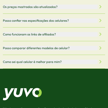
Nossa plataforma permite que você busque e compare
Os preços mostrados são atualizados?
celulares de diferentes marcas e modelos. Você pode
filtrar por preço, características técnicas como
Sim, os preços são atualizados regularmente através de
Posso confiar nas especificações dos celulares?
armazenamento, memória RAM, bateria e conectividade
nossa integração com parceiros. No entanto,
5G.
recomendamos sempre verificar o preço final no site do
Todas as especificações técnicas são obtidas de fontes
Como funcionam os links de afiliados?
vendedor antes de finalizar sua compra.
oficiais dos fabricantes e verificadas pela nossa equipe.
Mantemos nosso banco de dados atualizado com as
Quando você clica em "Onde Comprar", pode ser
Posso comparar diferentes modelos de celular?
informações mais recentes de cada modelo.
redirecionado para lojas parceiras. Ao fazer uma compra
através desses links, podemos receber uma pequena
Sim! Você pode selecionar até 3 celulares para comparar
Como sei qual celular é melhor para mim?
comissão sem custo adicional para você.
lado a lado suas especificações, preços e características.
Use nossa ferramenta de comparação para tomar a melhor
Considere seu uso diário: se você tira muitas fotos,
decisão de compra.
priorize a qualidade da câmera; se usa muitos apps, foque
em memória RAM e armazenamento; para jogos,
processador e bateria são essenciais. Use nossos filtros
para encontrar o celular ideal.