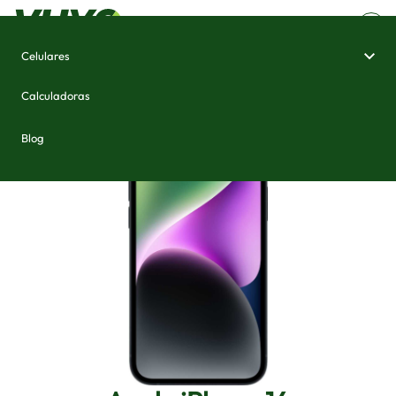
Celulares
Home
/
Celulares e Smartphones
/
Apple iPhone 14
Calculadoras
Blog