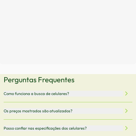
Perguntas Frequentes
Como funciona a busca de celulares?
Nossa plataforma permite que você busque e compare
Os preços mostrados são atualizados?
celulares de diferentes marcas e modelos. Você pode
filtrar por preço, características técnicas como
Sim, os preços são atualizados regularmente através de
Posso confiar nas especificações dos celulares?
armazenamento, memória RAM, bateria e conectividade
nossa integração com parceiros. No entanto,