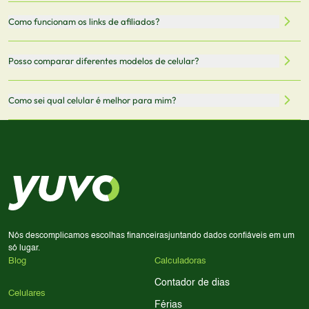
5G.
recomendamos sempre verificar o preço final no site do
Todas as especificações técnicas são obtidas de fontes
Como funcionam os links de afiliados?
vendedor antes de finalizar sua compra.
oficiais dos fabricantes e verificadas pela nossa equipe.
Mantemos nosso banco de dados atualizado com as
Quando você clica em "Onde Comprar", pode ser
Posso comparar diferentes modelos de celular?
informações mais recentes de cada modelo.
redirecionado para lojas parceiras. Ao fazer uma compra
através desses links, podemos receber uma pequena
Sim! Você pode selecionar até 3 celulares para comparar
Como sei qual celular é melhor para mim?
comissão sem custo adicional para você.
lado a lado suas especificações, preços e características.
Use nossa ferramenta de comparação para tomar a melhor
Considere seu uso diário: se você tira muitas fotos,
decisão de compra.
priorize a qualidade da câmera; se usa muitos apps, foque
em memória RAM e armazenamento; para jogos,
processador e bateria são essenciais. Use nossos filtros
para encontrar o celular ideal.
Nós descomplicamos escolhas financeiras
juntando dados confiáveis em um
só lugar.
Blog
Calculadoras
Contador de dias
Celulares
Férias