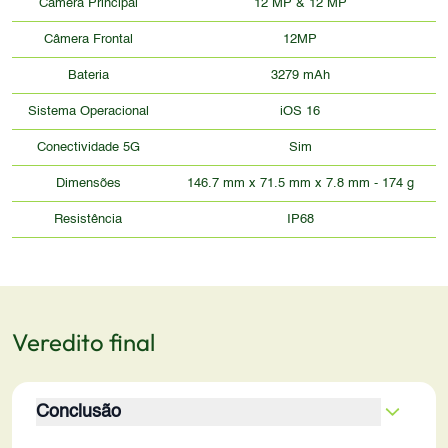
Câmera Principal
12 MP & 12 MP
Câmera Frontal
12MP
Bateria
3279 mAh
Sistema Operacional
iOS 16
Conectividade 5G
Sim
Dimensões
146.7 mm x 71.5 mm x 7.8 mm - 174 g
Resistência
IP68
Veredito final
Conclusão