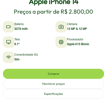
Apple iPhone 14
Preços a partir de
R$ 2.800,00
Bateria
Câmera
3279 mAh
12 MP & 12 MP
Tela
Processador
6.1"
Apple A15 Bionic
Conectividade 5G
Sim
Comprar
Monitorar preços
Especificações