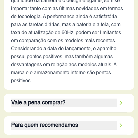
qualidade da câmera e o design elegante, sem se
importar tanto com as últimas novidades em termos
de tecnologia. A performance ainda é satisfatória
para as tarefas diárias, mas a bateria e a tela, com
taxa de atualização de 60Hz, podem ser limitantes
em comparação com os modelos mais recentes.
Considerando a data de lançamento, o aparelho
possui pontos positivos, mas também algumas
desvantagens em relação aos modelos atuais. A
marca e o armazenamento interno são pontos
positivos.
Vale a pena comprar?
A decisão de adquirir este smartphone em 2026
Para quem recomendamos
depende do uso pretendido e das expectativas do
usuário. Para quem busca uma experiência