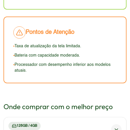
navegar e jogar.
modelos mais recentes. O design é um dos pontos
fortes da marca, e a combinação de materiais e
acabamento deve proporcionar uma experiência
agradável ao usuário.
Pontos de Atenção
Taxa de atualização da tela limitada.
Bateria com capacidade moderada.
Processador com desempenho inferior aos modelos
atuais.
Onde comprar com o melhor preço
128GB / 4GB