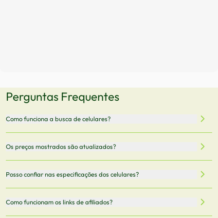
Perguntas Frequentes
Como funciona a busca de celulares?
Nossa plataforma permite que você busque e compare
Os preços mostrados são atualizados?
celulares de diferentes marcas e modelos. Você pode
filtrar por preço, características técnicas como
Sim, os preços são atualizados regularmente através de
Posso confiar nas especificações dos celulares?
armazenamento, memória RAM, bateria e conectividade
nossa integração com parceiros. No entanto,
5G.
recomendamos sempre verificar o preço final no site do
Todas as especificações técnicas são obtidas de fontes
Como funcionam os links de afiliados?
vendedor antes de finalizar sua compra.
oficiais dos fabricantes e verificadas pela nossa equipe.