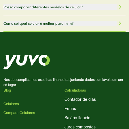
Mantemos nosso banco de dados atualizado com as
Quando você clica em "Onde Comprar", pode ser
Posso comparar diferentes modelos de celular?
informações mais recentes de cada modelo.
redirecionado para lojas parceiras. Ao fazer uma compra
através desses links, podemos receber uma pequena
Sim! Você pode selecionar até 3 celulares para comparar
Como sei qual celular é melhor para mim?
comissão sem custo adicional para você.
lado a lado suas especificações, preços e características.
Use nossa ferramenta de comparação para tomar a melhor
Considere seu uso diário: se você tira muitas fotos,
decisão de compra.
priorize a qualidade da câmera; se usa muitos apps, foque
em memória RAM e armazenamento; para jogos,
processador e bateria são essenciais. Use nossos filtros
para encontrar o celular ideal.
Nós descomplicamos escolhas financeiras
juntando dados confiáveis em um
só lugar.
Blog
Calculadoras
Contador de dias
Celulares
Férias
Compare Celulares
Salário líquido
Juros compostos