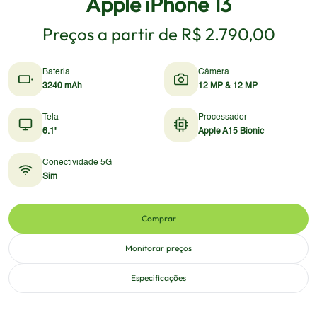
Apple iPhone 13
Preços a partir de
R$ 2.790,00
Bateria
Câmera
3240 mAh
12 MP & 12 MP
Tela
Processador
6.1"
Apple A15 Bionic
Conectividade 5G
Sim
Comprar
Monitorar preços
Especificações