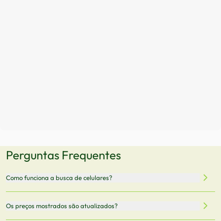
Perguntas Frequentes
Como funciona a busca de celulares?
Nossa plataforma permite que você busque e compare
Os preços mostrados são atualizados?
celulares de diferentes marcas e modelos. Você pode