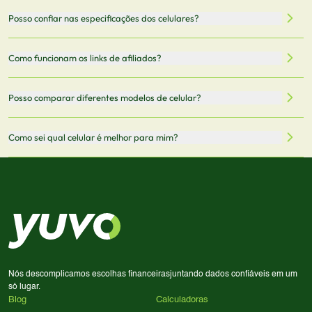
filtrar por preço, características técnicas como
Sim, os preços são atualizados regularmente através de
Posso confiar nas especificações dos celulares?
armazenamento, memória RAM, bateria e conectividade
nossa integração com parceiros. No entanto,
5G.
recomendamos sempre verificar o preço final no site do
Todas as especificações técnicas são obtidas de fontes
Como funcionam os links de afiliados?
vendedor antes de finalizar sua compra.
oficiais dos fabricantes e verificadas pela nossa equipe.
Mantemos nosso banco de dados atualizado com as
Quando você clica em "Onde Comprar", pode ser
Posso comparar diferentes modelos de celular?
informações mais recentes de cada modelo.
redirecionado para lojas parceiras. Ao fazer uma compra
através desses links, podemos receber uma pequena
Sim! Você pode selecionar até 3 celulares para comparar
Como sei qual celular é melhor para mim?
comissão sem custo adicional para você.
lado a lado suas especificações, preços e características.
Use nossa ferramenta de comparação para tomar a melhor
Considere seu uso diário: se você tira muitas fotos,
decisão de compra.
priorize a qualidade da câmera; se usa muitos apps, foque
em memória RAM e armazenamento; para jogos,
processador e bateria são essenciais. Use nossos filtros
para encontrar o celular ideal.
Nós descomplicamos escolhas financeiras
juntando dados confiáveis em um
só lugar.
Blog
Calculadoras