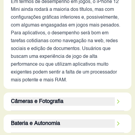
Em termos de desempenho em jogos, o iPhone 12
Mini ainda rodará a maioria dos títulos, mas com
configurações gráficas inferiores e, possivelmente,
com algumas engasgadas em jogos mais pesados.
Para aplicativos, o desempenho será bom em
tarefas cotidianas como navegação na web, redes
sociais e edição de documentos. Usuários que
buscam uma experiência de jogo de alta
performance ou que utilizam aplicativos muito
exigentes podem sentir a falta de um processador
mais potente e mais RAM.
Câmeras e Fotografia
A câmera traseira dupla de 12MP, juntamente com a
Bateria e Autonomia
câmera frontal de 12MP, proporcionam boa
qualidade de imagem. A estabilização óptica ajuda