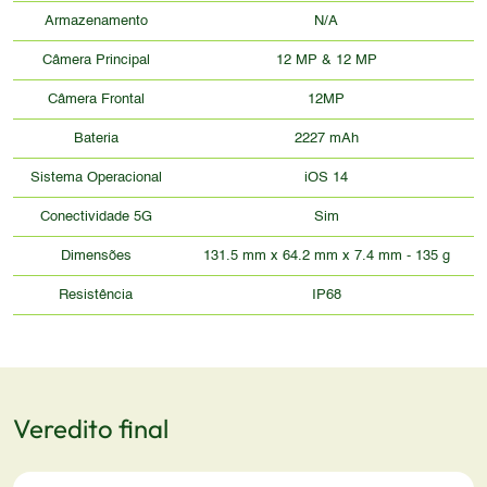
Armazenamento
N/A
Câmera Principal
12 MP & 12 MP
Câmera Frontal
12MP
Bateria
2227 mAh
Sistema Operacional
iOS 14
Conectividade 5G
Sim
Dimensões
131.5 mm x 64.2 mm x 7.4 mm - 135 g
Resistência
IP68
Veredito final