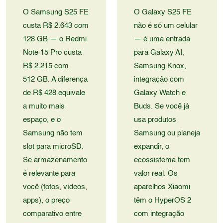
O Samsung S25 FE
O Galaxy S25 FE
custa R$ 2.643 com
não é só um celular
128 GB — o Redmi
— é uma entrada
Note 15 Pro custa
para Galaxy AI,
R$ 2.215 com
Samsung Knox,
512 GB. A diferença
integração com
de R$ 428 equivale
Galaxy Watch e
a muito mais
Buds. Se você já
espaço, e o
usa produtos
Samsung não tem
Samsung ou planeja
slot para microSD.
expandir, o
Se armazenamento
ecossistema tem
é relevante para
valor real. Os
você (fotos, vídeos,
aparelhos Xiaomi
apps), o preço
têm o HyperOS 2
comparativo entre
com integração