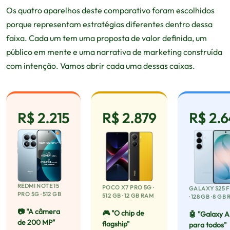
Os quatro aparelhos deste comparativo foram escolhidos
porque representam estratégias diferentes dentro dessa
faixa. Cada um tem uma proposta de valor definida, um
público em mente e uma narrativa de marketing construída
com intenção. Vamos abrir cada uma dessas caixas.
R$ 2.215
R$ 2.879
R$ 2.
REDMI NOTE 15
POCO X7 PRO 5G ·
GALAXY S25 F
PRO 5G · 512 GB
512 GB · 12 GB RAM
· 128 GB · 8 GB
📷 "A câmera
🎮 "O chip de
🤖 "Galaxy A
de 200 MP"
flagship"
para todos"