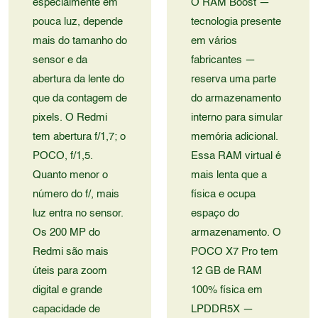
especialmente em
O RAM Boost —
pouca luz, depende
tecnologia presente
mais do tamanho do
em vários
sensor e da
fabricantes —
abertura da lente do
reserva uma parte
que da contagem de
do armazenamento
pixels. O Redmi
interno para simular
tem abertura f/1,7; o
memória adicional.
POCO, f/1,5.
Essa RAM virtual é
Quanto menor o
mais lenta que a
número do f/, mais
física e ocupa
luz entra no sensor.
espaço do
Os 200 MP do
armazenamento. O
Redmi são mais
POCO X7 Pro tem
úteis para zoom
12 GB de RAM
digital e grande
100% física em
capacidade de
LPDDR5X —