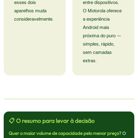
esses dois
entre dispositivos.
aparelhos muda
O Motorola oferece
consideravelmente.
a experiência
Android mais
próxima do puro —
simples, rápido,
sem camadas
extras.
📋 O resumo para levar à decisão
Quer o maior volume de capacidade pelo menor preço?
O