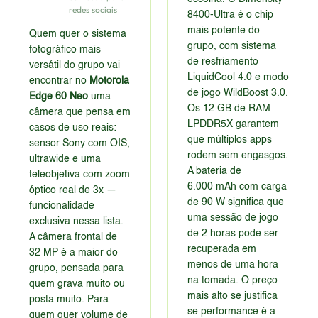
redes sociais
8400-Ultra é o chip
mais potente do
Quem quer o sistema
grupo, com sistema
fotográfico mais
de resfriamento
versátil do grupo vai
LiquidCool 4.0 e modo
encontrar no
Motorola
de jogo WildBoost 3.0.
Edge 60 Neo
uma
Os 12 GB de RAM
câmera que pensa em
LPDDR5X garantem
casos de uso reais:
que múltiplos apps
sensor Sony com OIS,
rodem sem engasgos.
ultrawide e uma
A bateria de
teleobjetiva com zoom
6.000 mAh com carga
óptico real de 3x —
de 90 W significa que
funcionalidade
uma sessão de jogo
exclusiva nessa lista.
de 2 horas pode ser
A câmera frontal de
recuperada em
32 MP é a maior do
menos de uma hora
grupo, pensada para
na tomada. O preço
quem grava muito ou
mais alto se justifica
posta muito. Para
se performance é a
quem quer volume de