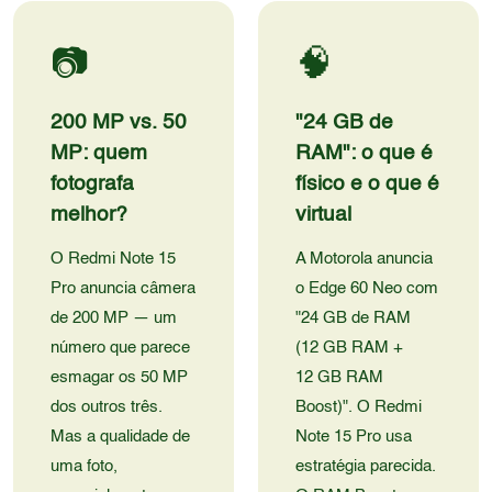
📷
🧠
200 MP vs. 50
"24 GB de
MP: quem
RAM": o que é
fotografa
físico e o que é
melhor?
virtual
O
Redmi Note 15
A Motorola anuncia
Pro
anuncia câmera
o
Edge 60 Neo
com
de 200 MP — um
"24 GB de RAM
número que parece
(12 GB RAM +
esmagar os 50 MP
12 GB RAM
dos outros três.
Boost)". O Redmi
Mas a qualidade de
Note 15 Pro usa
uma foto,
estratégia parecida.