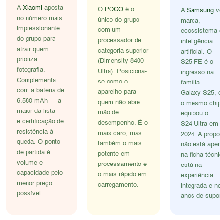
A
Xiaomi
aposta
O
POCO
é o
A
Samsung
v
no número mais
único do grupo
marca,
impressionante
com um
ecossistema 
do grupo para
processador de
inteligência
atrair quem
categoria superior
artificial. O
prioriza
(Dimensity 8400-
S25 FE é o
fotografia.
Ultra). Posiciona-
ingresso na
Complementa
se como o
família
com a bateria de
aparelho para
Galaxy S25,
6.580 mAh — a
quem não abre
o mesmo chi
maior da lista —
mão de
equipou o
e certificação de
desempenho. É o
S24 Ultra em
resistência à
mais caro, mas
2024. A propo
queda. O ponto
também o mais
não está ape
de partida é:
potente em
na ficha técni
volume e
processamento e
está na
capacidade pelo
o mais rápido em
experiência
menor preço
carregamento.
integrada e n
possível.
anos de supor