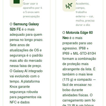
💼
🌿
Quer usar o
Academia,
aparelho por 4
campo,
a 5 anos sem
trabalho
preocupação
externo — cai,
molha, precisa
O
Samsung Galaxy
durar o dia
S25 FE
é o mais
O
Motorola Edge 60
adequado para quem
Neo
é o mais
pensa no longo prazo.
preparado para uso
Sete anos de
agressivo. IP68 +
atualizações de OS e
IP69 + MIL-STD-810H
segurança é o padrão
formam a combinação
mais alto do mercado
de proteção mais
nessa faixa de preço.
abrangente da lista. É
O Galaxy AI integrado
também o mais leve
vai evoluindo com o
(175 g) e compacto —
tempo. A plataforma
fácil de encaixar no
Knox garante
bolso durante
segurança robusta
atividades físicas. O
para pagamentos via
carregamento sem fio
NFC e dados
de 15 W é um bônus