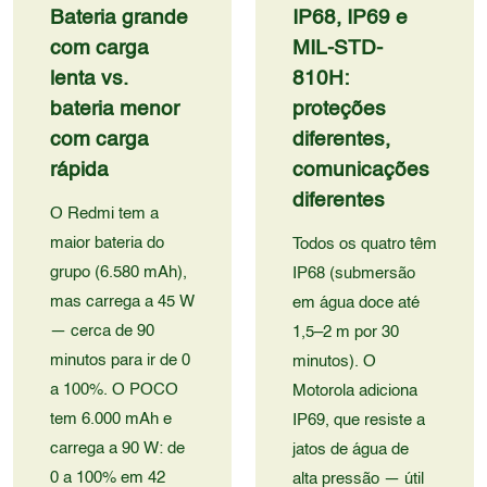
Bateria grande
IP68, IP69 e
com carga
MIL-STD-
lenta vs.
810H:
bateria menor
proteções
com carga
diferentes,
rápida
comunicações
diferentes
O Redmi tem a
maior bateria do
Todos os quatro têm
grupo (6.580 mAh),
IP68 (submersão
mas carrega a 45 W
em água doce até
— cerca de 90
1,5–2 m por 30
minutos para ir de 0
minutos). O
a 100%. O POCO
Motorola adiciona
tem 6.000 mAh e
IP69, que resiste a
carrega a 90 W: de
jatos de água de
0 a 100% em 42
alta pressão — útil