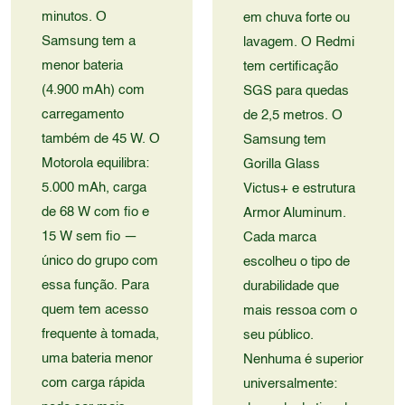
minutos. O
em chuva forte ou
Samsung tem a
lavagem. O Redmi
menor bateria
tem certificação
(4.900 mAh) com
SGS para quedas
carregamento
de 2,5 metros. O
também de 45 W. O
Samsung tem
Motorola equilibra:
Gorilla Glass
5.000 mAh, carga
Victus+ e estrutura
de 68 W com fio e
Armor Aluminum.
15 W sem fio —
Cada marca
único do grupo com
escolheu o tipo de
essa função. Para
durabilidade que
quem tem acesso
mais ressoa com o
frequente à tomada,
seu público.
uma bateria menor
Nenhuma é superior
com carga rápida
universalmente: