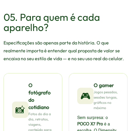
05. Para quem é cada
aparelho?
Especificações são apenas parte da história. O que
realmente importa é entender qual proposta de valor se
encaixa no seu estilo de vida — e no seu uso real do celular.
O
O gamer
fotógrafo
Jogos pesados,
🎮
sessões longas,
do
gráficos no
📸
cotidiano
máximo
Fotos do dia a
Sem surpresa: o
dia, retratos,
viagens,
POCO X7 Pro
é a
conteúdo para
escolha. O Dimensity